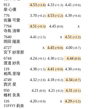
913
4.53
4.33
4.41
(+2.8)
(+1.3)
(+0.6)
柴 心優
776
3.70
4.53
4.39
(+0.2)
(+2.2)
(+0.4)
佐藤 可愛
7794
4.51
4.45
x
(+0.3)
(0.0)
寺島 清華
7640
4.41
x
4.51
(+2.5)
(+2.2)
岡田 陽菜
4727
x
4.45
4.00
(+0.6)
(-0.7)
宮下 紗里那
6744
4.24
4.30
4.44
(+0.1)
(+2.1)
(0.0)
渡邉 紗良
119
4.38
4.41
4.30
(+1.5)
(+0.9)
(+0.6)
相馬 里瑠
4749
4.32
4.18
4.34
(+2.6)
(+0.2)
(-0.7)
西沢 星
950
4.21
4.21
4.31
(0.0)
(-0.2)
(-0.1)
種村 良美
116
4.20
x
4.29
(+0.9)
(+3.2)
ﾗｺﾏｲｿｿ 莉奈