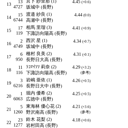
宮下 紗里那 (1)
13
4.45
(+0.6)
13
4727
坂城中 (長野)
渡邉 紗良 (1)
15
4.44
(0.0)
14
6744
高瀬中 (長野)
相馬 里瑠 (3)
17
4.41
(+0.9)
15
119
下諏訪向陽高 (長野)
西沢 星 (1)
2
4.34
(-0.7)
16
4749
坂城中 (長野)
種村 良美 (2)
6
4.31
(-0.1)
17
950
長野日大高 (長野)
ﾗｺﾏｲｿｿ 莉奈 (2)
4.29
11
(+3.2)
18
116
下諏訪向陽高 (長野)
(参考)
岩嶋 亜依 (1)
3
4.26
(+0.5)
19
6216
長野日大中 (長野)
堀内 優希 (2)
1
4.25
(+0.5)
20
6063
広徳中 (長野)
東海林 優心花 (2)
4.21
5
(+3.6)
21
1260
野沢南高 (長野)
(参考)
鈴木 花梨 (2)
23
4.18
(+0.6)
22
1277
岩村田高 (長野)