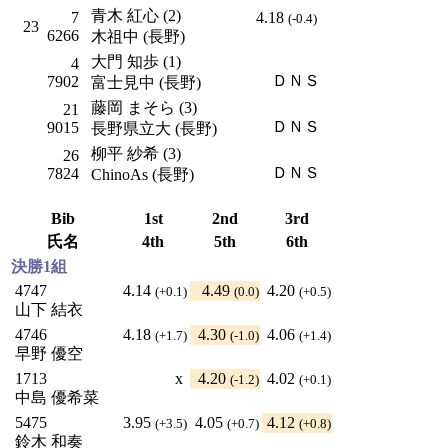
青木 紅心 (2)
7
4.18
(-0.4)
23
6266
木祖中 (長野)
大門 知歩 (1)
4
ＤＮＳ
7902
富士見中 (長野)
藤岡 まそら (3)
21
ＤＮＳ
9015
長野県立大 (長野)
柳平 紗希 (3)
26
ＤＮＳ
7824
ChinoAs (長野)
Bib
1st
2nd
3rd
氏名
4th
5th
6th
決勝1組
4747
4.14
4.49
4.20
(+0.1)
(0.0)
(+0.5)
山下 結衣
4746
4.18
4.30
4.06
(+1.7)
(-1.0)
(+1.4)
早野 優空
1713
x
4.20
4.02
(-1.2)
(+0.1)
中島 優希菜
5475
3.95
4.05
4.12
(+3.5)
(+0.7)
(+0.8)
鈴木 和奏