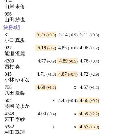
914
山岸 未侑
996
山田 紗也
決勝2組
31
5.25
5.14
5.11
(+3.3)
(-0.9)
(+0.3)
小口 真歩
927
5.18
4.83
4.96
(-0.2)
(+0.6)
(+1.2)
能瀬 澄麗
4309
4.77
4.89
4.76
(-0.9)
(-0.5)
(+0.4)
西村 奏
845
4.71
4.87
4.72
(+1.0)
(+0.7)
(+2.9)
小林 ゆずな
758
4.68
x
4.57
(+1.2)
(+1.2)
八田 愛梨
604
x
4.45
4.66
(+0.4)
(+0.2)
藤岡 そよか
4748
4.00
x
4.59
(-0.4)
(+2.2)
宮下 季紗
5382
x
x
4.57
(+3.0)
村田 珠理