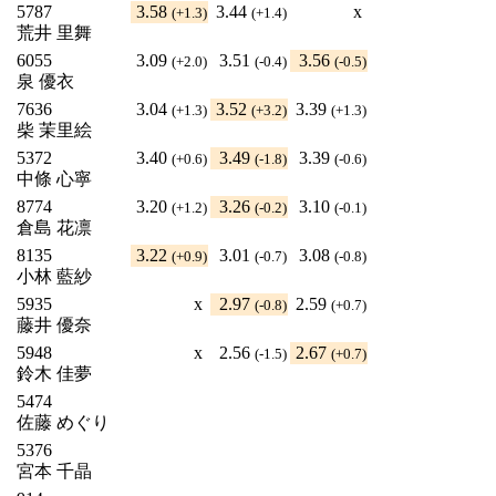
5787
3.58
3.44
x
(+1.3)
(+1.4)
荒井 里舞
6055
3.09
3.51
3.56
(+2.0)
(-0.4)
(-0.5)
泉 優衣
7636
3.04
3.52
3.39
(+1.3)
(+3.2)
(+1.3)
柴 茉里絵
5372
3.40
3.49
3.39
(+0.6)
(-1.8)
(-0.6)
中條 心寧
8774
3.20
3.26
3.10
(+1.2)
(-0.2)
(-0.1)
倉島 花凛
8135
3.22
3.01
3.08
(+0.9)
(-0.7)
(-0.8)
小林 藍紗
5935
x
2.97
2.59
(-0.8)
(+0.7)
藤井 優奈
5948
x
2.56
2.67
(-1.5)
(+0.7)
鈴木 佳夢
5474
佐藤 めぐり
5376
宮本 千晶