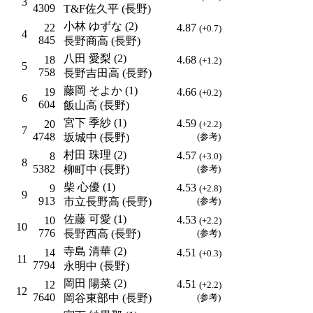
3
4309
T&F佐久平 (長野)
小林 ゆずな (2)
22
4.87
(+0.7)
4
845
長野商高 (長野)
八田 愛梨 (2)
18
4.68
(+1.2)
5
758
長野吉田高 (長野)
藤岡 そよか (1)
19
4.66
(+0.2)
6
604
飯山高 (長野)
宮下 季紗 (1)
4.59
20
(+2.2)
7
4748
坂城中 (長野)
(参考)
村田 珠理 (2)
4.57
8
(+3.0)
8
5382
柳町中 (長野)
(参考)
柴 心優 (1)
4.53
9
(+2.8)
9
913
市立長野高 (長野)
(参考)
佐藤 可愛 (1)
4.53
10
(+2.2)
10
776
長野西高 (長野)
(参考)
寺島 清華 (2)
14
4.51
(+0.3)
11
7794
永明中 (長野)
岡田 陽菜 (2)
4.51
12
(+2.2)
12
7640
岡谷東部中 (長野)
(参考)