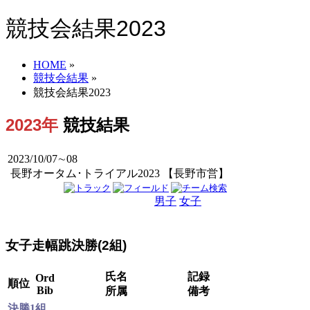
競技会結果2023
HOME
»
競技会結果
»
競技会結果2023
2023年
競技結果
2023/10/07∼08
長野オータム･トライアル2023 【長野市営】
男子
女子
男女
女子走幅跳決勝(2組)
氏名
記録
Ord
順位
Bib
所属
備考
決勝1組