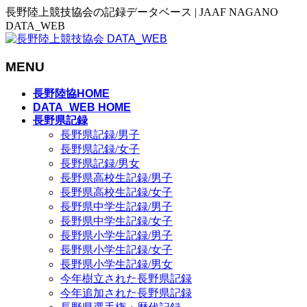
長野陸上競技協会の記録データベース | JAAF NAGANO
DATA_WEB
MENU
メ
長野陸協HOME
ニ
DATA_WEB HOME
長野県記録
ュ
長野県記録/男子
ー
長野県記録/女子
を
長野県記録/男女
飛
長野県高校生記録/男子
ば
長野県高校生記録/女子
す
長野県中学生記録/男子
長野県中学生記録/女子
長野県小学生記録/男子
長野県小学生記録/女子
長野県小学生記録/男女
今年樹立された長野県記録
今年追加された長野県記録