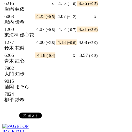
6216
x
4.13
4.26
(-1.0)
(+0.5)
岩嶋 亜依
6063
4.25
4.07
x
(+0.5)
(+1.2)
堀内 優希
1260
4.07
4.14
4.21
(+0.8)
(-0.7)
(+3.6)
東海林 優心花
1277
4.00
4.18
4.08
(+2.8)
(+0.6)
(+2.0)
鈴木 花梨
6266
4.18
x
3.57
(-0.4)
(-0.8)
青木 紅心
7902
大門 知歩
9015
藤岡 まそら
7824
柳平 紗希
PAGETOP