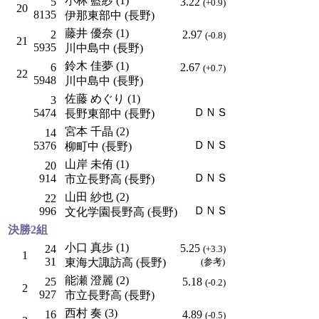
小林 藍紗 (1)
5
3.22
(+0.9)
20
8135
伊那東部中 (長野)
藤井 優奈 (1)
2
2.97
(-0.8)
21
5935
川中島中 (長野)
鈴木 佳夢 (1)
6
2.67
(+0.7)
22
5948
川中島中 (長野)
佐藤 めぐり (1)
3
ＤＮＳ
5474
長野東部中 (長野)
宮本 千晶 (2)
14
ＤＮＳ
5376
柳町中 (長野)
山岸 未侑 (1)
20
ＤＮＳ
914
市立長野高 (長野)
山田 紗也 (2)
22
ＤＮＳ
996
文化学園長野高 (長野)
決勝2組
小口 真歩 (1)
5.25
24
(+3.3)
1
31
東海大諏訪高 (長野)
(参考)
能瀬 澄麗 (2)
25
5.18
(-0.2)
2
927
市立長野高 (長野)
西村 奏 (3)
16
4.89
(-0.5)