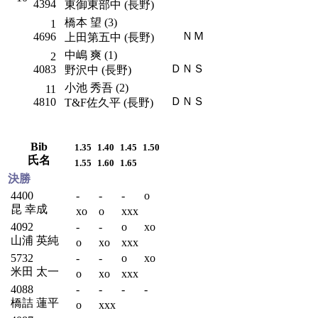
4394
東御東部中 (長野)
橋本 望 (3)
1
ＮＭ
4696
上田第五中 (長野)
中嶋 爽 (1)
2
ＤＮＳ
4083
野沢中 (長野)
小池 秀吾 (2)
11
ＤＮＳ
4810
T&F佐久平 (長野)
Bib
1.35
1.40
1.45
1.50
氏名
1.55
1.60
1.65
決勝
4400
-
-
-
o
昆 幸成
xo
o
xxx
4092
-
-
o
xo
山浦 英純
o
xo
xxx
5732
-
-
o
xo
米田 太一
o
xo
xxx
4088
-
-
-
-
橋詰 蓮平
o
xxx