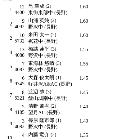
昆 幸成 (2)
12
1.60
1
4400
東御東部中 (長野)
山浦 英純 (2)
9
1.60
2
4092
野沢中 (長野)
米田 太一 (2)
10
1.60
2
5732
裾花中 (長野)
橋詰 蓮平 (3)
13
1.55
4
4088
野沢中 (長野)
東海林 悠晴 (3)
7
1.55
5
4087
野沢中 (長野)
大森 俊太朗 (1)
6
1.45
6
9345
軽井沢A&AC (長野)
渡辺 越 (3)
8
1.45
7
5321
飯山城南中 (長野)
清野 兼宥 (2)
5
1.40
8
4185
望月AC (長野)
篠原 隆市郎 (1)
3
1.40
9
4082
野沢中 (長野)
内藤 竜介 (2)
4
1.35
10