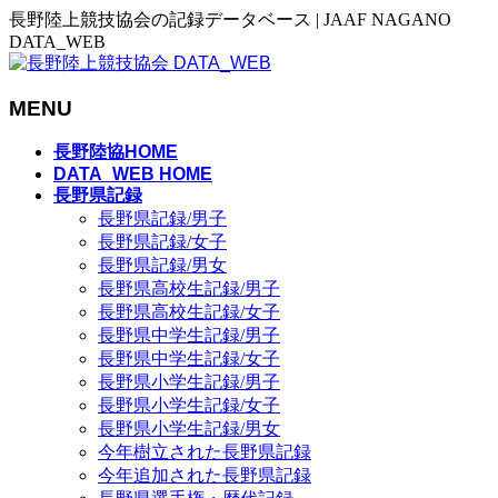
長野陸上競技協会の記録データベース | JAAF NAGANO
DATA_WEB
MENU
メ
長野陸協HOME
ニ
DATA_WEB HOME
長野県記録
ュ
長野県記録/男子
ー
長野県記録/女子
を
長野県記録/男女
飛
長野県高校生記録/男子
ば
長野県高校生記録/女子
す
長野県中学生記録/男子
長野県中学生記録/女子
長野県小学生記録/男子
長野県小学生記録/女子
長野県小学生記録/男女
今年樹立された長野県記録
今年追加された長野県記録