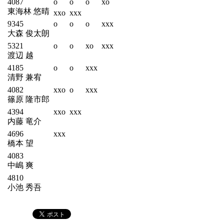
4087
o
o
o
xo
東海林 悠晴
xxo
xxx
9345
o
o
o
xxx
大森 俊太朗
5321
o
o
xo
xxx
渡辺 越
4185
o
o
xxx
清野 兼宥
4082
xxo
o
xxx
篠原 隆市郎
4394
xxo
xxx
内藤 竜介
4696
xxx
橋本 望
4083
中嶋 爽
4810
小池 秀吾