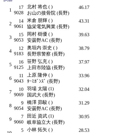
北村 将也 ( )
17
46.17
1
9028
お山の接骨院 (長野)
米倉 朋輝 ( )
14
43.31
2
9061
協栄電気興業 (長野)
岡村 樹優 ( )
15
39.63
3
9053
安曇野AC (長野)
奥垣内 崇史 ( )
12
38.79
4
9183
長野県警察 (長野)
笹野 弘充 ( )
16
37.97
5
9125
上田市陸協 (長野)
上原 隆伸 ( )
11
33.96
6
9043
ﾀｰﾐｶﾞﾝｽﾞ (長野)
羽場 太陽 (1)
10
32.04
7
9069
国武大 (長野)
橋澤 昴駿 ( )
9
31.29
8
9054
安曇野AC (長野)
田近 資武 (1)
7
30.95
9
9060
岐阜協立大 (長野)
小林 拓矢 ( )
5
28.53
10