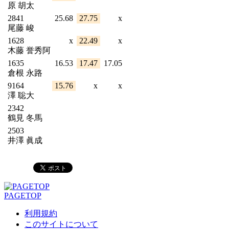
原 胡太
2841
25.68
27.75
x
尾藤 峻
1628
x
22.49
x
木藤 誉秀阿
1635
16.53
17.47
17.05
倉根 永路
9164
15.76
x
x
澤 聡大
2342
鶴見 冬馬
2503
井澤 眞成
PAGETOP
利用規約
このサイトについて