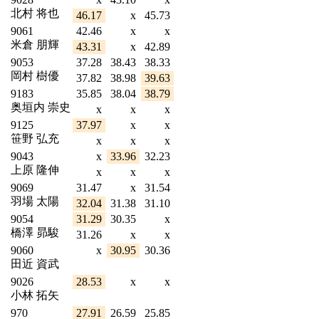
北村 将也
46.17
x
45.73
9061
42.46
x
x
米倉 朋輝
43.31
x
42.89
9053
37.28
38.43
38.33
岡村 樹優
37.82
38.98
39.63
9183
35.85
38.04
38.79
奥垣内 崇史
x
x
x
9125
37.97
x
x
笹野 弘充
x
x
x
9043
x
33.96
32.23
上原 隆伸
x
x
x
9069
31.47
x
31.54
羽場 太陽
32.04
31.38
31.10
9054
31.29
30.35
x
橋澤 昴駿
31.26
x
x
9060
x
30.95
30.36
田近 資武
9026
28.53
x
x
小林 拓矢
970
27.91
26.59
25.85