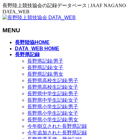
長野陸上競技協会の記録データベース | JAAF NAGANO
DATA_WEB
MENU
メ
長野陸協HOME
ニ
DATA_WEB HOME
長野県記録
ュ
長野県記録/男子
ー
長野県記録/女子
を
長野県記録/男女
飛
長野県高校生記録/男子
ば
長野県高校生記録/女子
す
長野県中学生記録/男子
長野県中学生記録/女子
長野県小学生記録/男子
長野県小学生記録/女子
長野県小学生記録/男女
今年樹立された長野県記録
今年追加された長野県記録