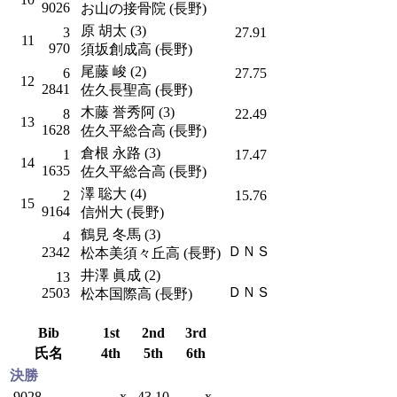
9026
お山の接骨院 (長野)
原 胡太 (3)
3
27.91
11
970
須坂創成高 (長野)
尾藤 峻 (2)
6
27.75
12
2841
佐久長聖高 (長野)
木藤 誉秀阿 (3)
8
22.49
13
1628
佐久平総合高 (長野)
倉根 永路 (3)
1
17.47
14
1635
佐久平総合高 (長野)
澤 聡大 (4)
2
15.76
15
9164
信州大 (長野)
鶴見 冬馬 (3)
4
ＤＮＳ
2342
松本美須々丘高 (長野)
井澤 眞成 (2)
13
ＤＮＳ
2503
松本国際高 (長野)
Bib
1st
2nd
3rd
氏名
4th
5th
6th
決勝
9028
x
43.10
x