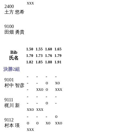
xxx
2400
土方 悠希
9100
田畑 勇貴
1.50
1.55
1.60
1.65
Bib
1.70
1.73
1.76
1.79
氏名
1.82
1.85
1.88
1.91
決勝2組
-
-
-
-
9101
-
-
o
xo
村中 智彦
-
xxo
o
xxx
-
-
-
-
9111
-
-
o
-
梶川 新
xxo
xxx
-
-
-
o
9112
o
o
xo
xxo
村本 瑛
xxx