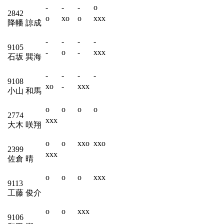
-
-
-
o
2842
o
xo
o
xxx
降幡 諒成
-
-
-
-
9105
-
o
-
xxx
石坂 巽海
-
-
-
-
9108
xo
-
xxx
小山 和馬
o
o
o
o
2774
xxx
大木 咲翔
o
o
xxo
xxo
2399
xxx
佐倉 晴
o
o
o
xxx
9113
工藤 俊介
o
o
xxx
9106