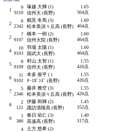
塚越 大輝 (1)
1.65
9
1
504点
9110
信州大 (長野)
鶴見 冬馬 (3)
1.60
6
2
464点
2342
松本美須々丘高 (長野)
橋本 一樹 (2)
1.60
7
2
464点
9107
信州大院 (長野)
羽場 太陽 (1)
1.60
10
4
464点
9103
国武大 (長野)
村山 太智 (1)
1.55
8
5
426点
9109
信州大 (長野)
本多 俊平 ( )
1.55
11
6
426点
9102
ﾀｰﾐｶﾞﾝｽﾞ (長野)
藤井 雅空 (3)
1.55
5
7
426点
2346
松本美須々丘高 (長野)
伊藤 和輝 (2)
1.45
2
8
352点
121
諏訪清陵高 (長野)
春日 佑仁 (3)
1.40
1
9
317点
380
高遠高 (長野)
土方 悠希 (2)
4