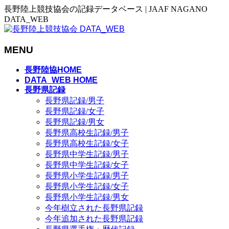
長野陸上競技協会の記録データベース | JAAF NAGANO
DATA_WEB
MENU
メ
長野陸協HOME
ニ
DATA_WEB HOME
長野県記録
ュ
長野県記録/男子
ー
長野県記録/女子
を
長野県記録/男女
飛
長野県高校生記録/男子
ば
長野県高校生記録/女子
す
長野県中学生記録/男子
長野県中学生記録/女子
長野県小学生記録/男子
長野県小学生記録/女子
長野県小学生記録/男女
今年樹立された長野県記録
今年追加された長野県記録