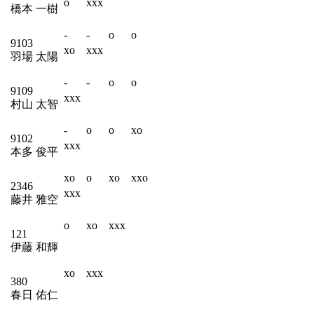
o
xxx
橋本 一樹
-
-
o
o
9103
xo
xxx
羽場 太陽
-
-
o
o
9109
xxx
村山 太智
-
o
o
xo
9102
xxx
本多 俊平
xo
o
xo
xxo
2346
xxx
藤井 雅空
o
xo
xxx
121
伊藤 和輝
xo
xxx
380
春日 佑仁