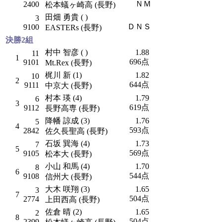
ＮＭ
2400
松本蟻ヶ崎高 (長野)
田畑 勇貴 ( )
3
ＤＮＳ
9100
EASTERs (長野)
決勝2組
村中 智彦 ( )
1.88
11
1
696点
9101
Mt.Rex (長野)
梶川 新 (1)
1.82
10
2
644点
9111
中京大 (長野)
村本 瑛 (4)
1.79
6
3
619点
9112
長野高専 (長野)
降幡 諒成 (3)
1.76
5
4
593点
2842
佐久長聖高 (長野)
石坂 巽海 (4)
1.73
7
5
569点
9105
松本大 (長野)
小山 和馬 (4)
1.70
8
6
544点
9108
信州大 (長野)
大木 咲翔 (3)
1.65
3
7
504点
2774
上田西高 (長野)
佐倉 晴 (2)
1.65
2
8
504点
2399