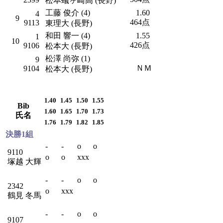
松本蟻ヶ崎高 (長野)
工藤 俊介 (4)
1.60
4
9
464点
9113
東理大 (長野)
和田 響一 (4)
1.55
1
10
426点
9106
松本大 (長野)
松澤 尚弥 (1)
9
ＮＭ
9104
松本大 (長野)
1.40
1.45
1.50
1.55
Bib
1.60
1.65
1.70
1.73
氏名
1.76
1.79
1.82
1.85
決勝1組
-
-
o
o
9110
o
o
xxx
塚越 大輝
-
-
o
o
2342
o
xxx
鶴見 冬馬
-
-
o
o
9107