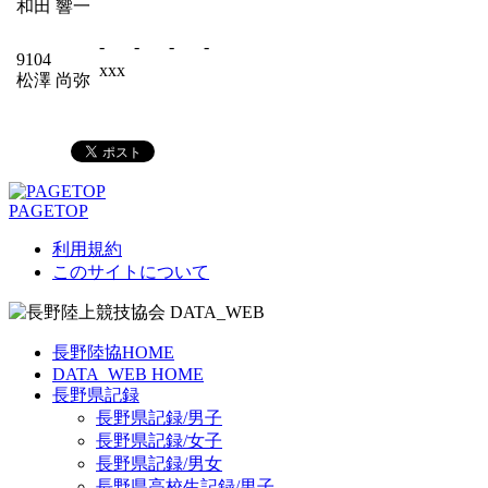
和田 響一
-
-
-
-
9104
xxx
松澤 尚弥
PAGETOP
利用規約
このサイトについて
長野陸協HOME
DATA_WEB HOME
長野県記録
長野県記録/男子
長野県記録/女子
長野県記録/男女
長野県高校生記録/男子