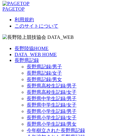
PAGETOP
利用規約
このサイトについて
長野陸協HOME
DATA_WEB HOME
長野県記録
長野県記録/男子
長野県記録/女子
長野県記録/男女
長野県高校生記録/男子
長野県高校生記録/女子
長野県中学生記録/男子
長野県中学生記録/女子
長野県小学生記録/男子
長野県小学生記録/女子
長野県小学生記録/男女
今年樹立された長野県記録