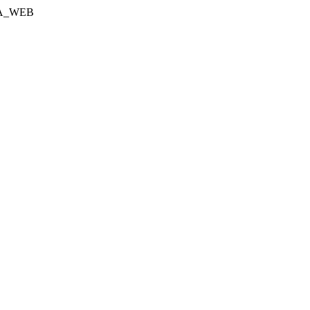
A_WEB