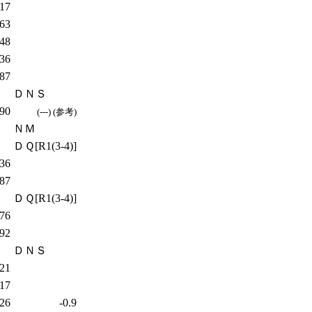
.17
.63
.48
.36
.87
ＤＮＳ
.90
(---)
(参考)
ＮＭ
ＤＱ[R1(3-4)]
.36
.87
ＤＱ[R1(3-4)]
.76
.92
ＤＮＳ
.21
.17
.26
-0.9