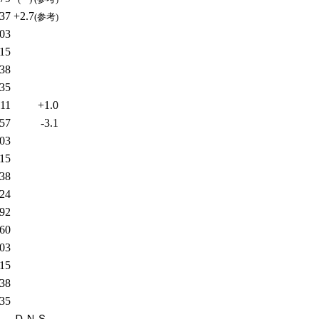
.37
+2.7
(参考)
.03
.15
.38
.35
.11
+1.0
.57
-3.1
.03
.15
.38
.24
.92
.60
.03
.15
.38
.35
ＤＮＳ