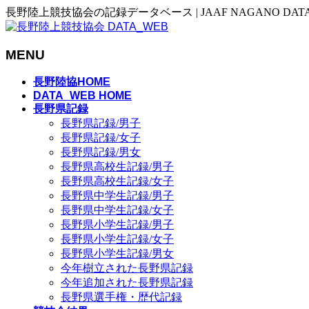
長野陸上競技協会の記録データベース | JAAF NAGANO DAT
MENU
メ
長野陸協HOME
ニ
DATA_WEB HOME
長野県記録
ュ
長野県記録/男子
ー
長野県記録/女子
を
長野県記録/男女
飛
長野県高校生記録/男子
ば
長野県高校生記録/女子
す
長野県中学生記録/男子
長野県中学生記録/女子
長野県小学生記録/男子
長野県小学生記録/女子
長野県小学生記録/男女
今年樹立された長野県記録
今年追加された長野県記録
長野県選手権・歴代記録