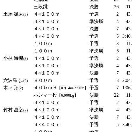
三段跳
決勝
26
11
土屋 颯太
４×１００ｍ
予選
2
43
(3)
４×１００ｍ
準決勝
4
43
４×１００ｍ
決勝
7
43
４×４００ｍ
予選
5
3:40
１００ｍ
予選
3
11
１００ｍ
準決勝
6
11
小林 海惺
４×１００ｍ
予選
2
43
(3)
４×１００ｍ
準決勝
4
43
４×１００ｍ
決勝
7
43
六波羅 歩
８００ｍ
予選
8
2:04
(2)
木下 翔
４００ｍＨ
予選
7
1:06
(2)
【0.914m-35.0m】
ハンマー投
決勝
22
11
【6.000kg】
４×１００ｍ
予選
2
43
竹村 昌之
４×１００ｍ
準決勝
4
43
(2)
４×１００ｍ
決勝
7
43
４×４００ｍ
予選
5
3:40
１００ｍ
予選