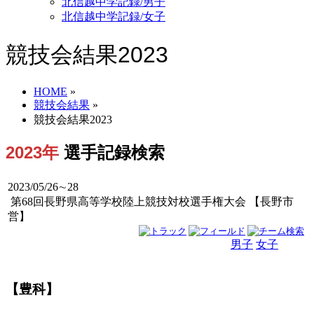
北信越中学記録/男子
北信越中学記録/女子
競技会結果2023
HOME
»
競技会結果
»
競技会結果2023
2023年
選手記録検索
2023/05/26∼28
第68回長野県高等学校陸上競技対校選手権大会 【長野市
営】
男子
女子
男女
【豊科】