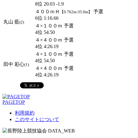
8位 20.03 -1.9
４００ｍＨ
予選
【0.762m-35.0m】
6位 1:16.66
丸山 藍
(2)
４×１００ｍ 予選
4位 54.50
４×４００ｍ 予選
4位 4:26.19
４×１００ｍ 予選
4位 54.50
田中 彩心
(1)
４×４００ｍ 予選
4位 4:26.19
PAGETOP
利用規約
このサイトについて