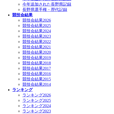
今年追加された長野県記録
長野県選手権・歴代記録
競技会結果
競技会結果2026
競技会結果2025
競技会結果2024
競技会結果2023
競技会結果2022
競技会結果2021
競技会結果2020
競技会結果2019
競技会結果2018
競技会結果2017
競技会結果2016
競技会結果2015
競技会結果2014
ランキング
ランキング2026
ランキング2025
ランキング2024
ランキング2023