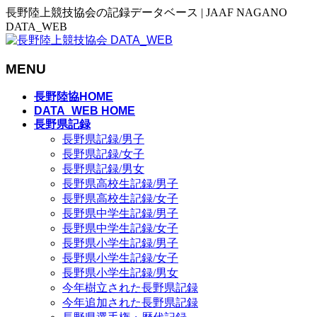
長野陸上競技協会の記録データベース | JAAF NAGANO
DATA_WEB
MENU
メ
長野陸協HOME
ニ
DATA_WEB HOME
長野県記録
ュ
長野県記録/男子
ー
長野県記録/女子
を
長野県記録/男女
飛
長野県高校生記録/男子
ば
長野県高校生記録/女子
す
長野県中学生記録/男子
長野県中学生記録/女子
長野県小学生記録/男子
長野県小学生記録/女子
長野県小学生記録/男女
今年樹立された長野県記録
今年追加された長野県記録