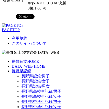
(1)
４×１００ｍ 決勝
中学-
3位 1:00.78
PAGETOP
利用規約
このサイトについて
長野陸協HOME
DATA_WEB HOME
長野県記録
長野県記録/男子
長野県記録/女子
長野県記録/男女
長野県高校生記録/男子
長野県高校生記録/女子
長野県中学生記録/男子
長野県中学生記録/女子