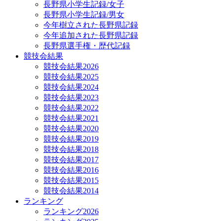
長野県小学生記録/女子
長野県小学生記録/男女
今年樹立された長野県記録
今年追加された長野県記録
長野県選手権・歴代記録
競技会結果
競技会結果2026
競技会結果2025
競技会結果2024
競技会結果2023
競技会結果2022
競技会結果2021
競技会結果2020
競技会結果2019
競技会結果2018
競技会結果2017
競技会結果2016
競技会結果2015
競技会結果2014
ランキング
ランキング2026