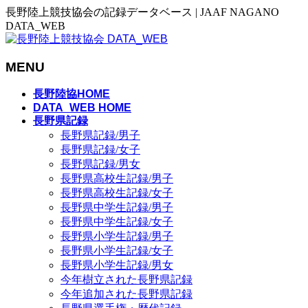
長野陸上競技協会の記録データベース | JAAF NAGANO
DATA_WEB
MENU
メ
長野陸協HOME
ニ
DATA_WEB HOME
長野県記録
ュ
長野県記録/男子
ー
長野県記録/女子
を
長野県記録/男女
飛
長野県高校生記録/男子
ば
長野県高校生記録/女子
す
長野県中学生記録/男子
長野県中学生記録/女子
長野県小学生記録/男子
長野県小学生記録/女子
長野県小学生記録/男女
今年樹立された長野県記録
今年追加された長野県記録