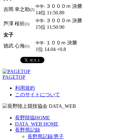
３０００ｍ 決勝
中学-
吉岡 幸之助
(2)
14位 11:50.89
３０００ｍ 決勝
中学-
芦澤 桜祈
(1)
15位 11:50.90
女子
１００ｍ 決勝
中学-
徳武 心海
(1)
1位 14.04 +0.8
PAGETOP
利用規約
このサイトについて
長野陸協HOME
DATA_WEB HOME
長野県記録
長野県記録/男子