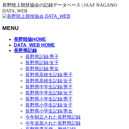
長野陸上競技協会の記録データベース | JAAF NAGANO
DATA_WEB
MENU
メ
長野陸協HOME
ニ
DATA_WEB HOME
長野県記録
ュ
長野県記録/男子
ー
長野県記録/女子
を
長野県記録/男女
飛
長野県高校生記録/男子
ば
長野県高校生記録/女子
す
長野県中学生記録/男子
長野県中学生記録/女子
長野県小学生記録/男子
長野県小学生記録/女子
長野県小学生記録/男女
今年樹立された長野県記録
今年追加された長野県記録