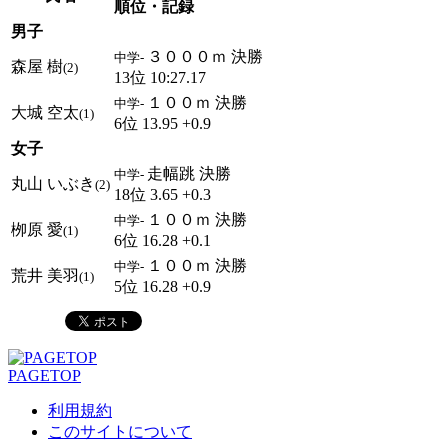
順位・記録
男子
３０００ｍ 決勝
中学-
森屋 樹
(2)
13位 10:27.17
１００ｍ 決勝
中学-
大城 空太
(1)
6位 13.95 +0.9
女子
走幅跳 決勝
中学-
丸山 いぶき
(2)
18位 3.65 +0.3
１００ｍ 決勝
中学-
栁原 愛
(1)
6位 16.28 +0.1
１００ｍ 決勝
中学-
荒井 美羽
(1)
5位 16.28 +0.9
PAGETOP
利用規約
このサイトについて