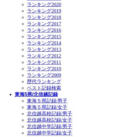
ランキング2020
ランキング2019
ランキング2018
ランキング2017
ランキング2016
ランキング2015
ランキング2014
ランキング2013
ランキング2012
ランキング2011
ランキング2010
ランキング2009
歴代ランキング
ベスト記録検索
東海5県/北信越記録
東海５県記録/男子
東海５県記録/女子
北信越高校記録/男子
北信越高校記録/女子
北信越中学記録/男子
北信越中学記録/女子