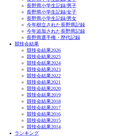
長野県小学生記録/男子
長野県小学生記録/女子
長野県小学生記録/男女
今年樹立された長野県記録
今年追加された長野県記録
長野県選手権・歴代記録
競技会結果
競技会結果2026
競技会結果2025
競技会結果2024
競技会結果2023
競技会結果2022
競技会結果2021
競技会結果2020
競技会結果2019
競技会結果2018
競技会結果2017
競技会結果2016
競技会結果2015
競技会結果2014
ランキング