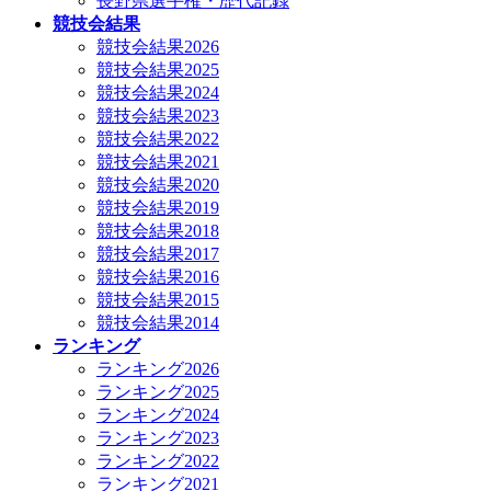
長野県選手権・歴代記録
競技会結果
競技会結果2026
競技会結果2025
競技会結果2024
競技会結果2023
競技会結果2022
競技会結果2021
競技会結果2020
競技会結果2019
競技会結果2018
競技会結果2017
競技会結果2016
競技会結果2015
競技会結果2014
ランキング
ランキング2026
ランキング2025
ランキング2024
ランキング2023
ランキング2022
ランキング2021