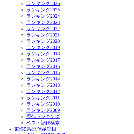
ランキング2026
ランキング2025
ランキング2024
ランキング2023
ランキング2022
ランキング2021
ランキング2020
ランキング2019
ランキング2018
ランキング2017
ランキング2016
ランキング2015
ランキング2014
ランキング2013
ランキング2012
ランキング2011
ランキング2010
ランキング2009
歴代ランキング
ベスト記録検索
東海5県/北信越記録