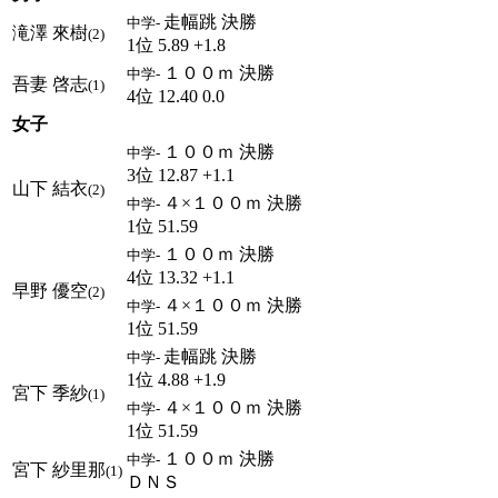
走幅跳 決勝
中学-
滝澤 來樹
(2)
1位 5.89 +1.8
１００ｍ 決勝
中学-
吾妻 啓志
(1)
4位 12.40 0.0
女子
１００ｍ 決勝
中学-
3位 12.87 +1.1
山下 結衣
(2)
４×１００ｍ 決勝
中学-
1位 51.59
１００ｍ 決勝
中学-
4位 13.32 +1.1
早野 優空
(2)
４×１００ｍ 決勝
中学-
1位 51.59
走幅跳 決勝
中学-
1位 4.88 +1.9
宮下 季紗
(1)
４×１００ｍ 決勝
中学-
1位 51.59
１００ｍ 決勝
中学-
宮下 紗里那
(1)
ＤＮＳ