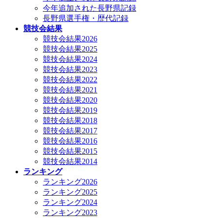
今年追加された長野県記録
長野県選手権・歴代記録
競技会結果
競技会結果2026
競技会結果2025
競技会結果2024
競技会結果2023
競技会結果2022
競技会結果2021
競技会結果2020
競技会結果2019
競技会結果2018
競技会結果2017
競技会結果2016
競技会結果2015
競技会結果2014
ランキング
ランキング2026
ランキング2025
ランキング2024
ランキング2023