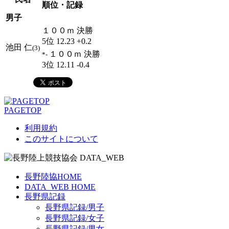
順位・記録
男子
１００ｍ 決勝
5位 12.23 +0.2
池田 仁
(3)
１００ｍ 決勝
*-
3位 12.11 -0.4
PAGETOP
利用規約
このサイトについて
長野陸協HOME
DATA_WEB HOME
長野県記録
長野県記録/男子
長野県記録/女子
長野県記録/男女