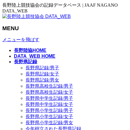
長野陸上競技協会の記録データベース | JAAF NAGANO
DATA_WEB
MENU
メニューを飛ばす
長野陸協HOME
DATA_WEB HOME
長野県記録
長野県記録/男子
長野県記録/女子
長野県記録/男女
長野県高校生記録/男子
長野県高校生記録/女子
長野県中学生記録/男子
長野県中学生記録/女子
長野県小学生記録/男子
長野県小学生記録/女子
長野県小学生記録/男女
今年樹立された長野県記録