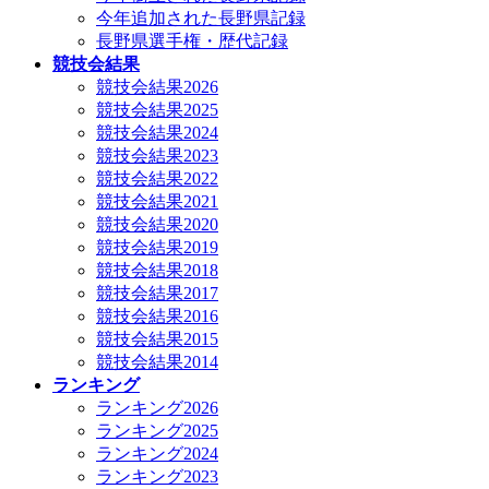
今年追加された長野県記録
長野県選手権・歴代記録
競技会結果
競技会結果2026
競技会結果2025
競技会結果2024
競技会結果2023
競技会結果2022
競技会結果2021
競技会結果2020
競技会結果2019
競技会結果2018
競技会結果2017
競技会結果2016
競技会結果2015
競技会結果2014
ランキング
ランキング2026
ランキング2025
ランキング2024
ランキング2023