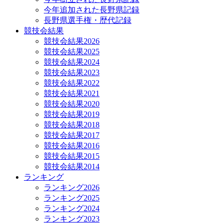
今年追加された長野県記録
長野県選手権・歴代記録
競技会結果
競技会結果2026
競技会結果2025
競技会結果2024
競技会結果2023
競技会結果2022
競技会結果2021
競技会結果2020
競技会結果2019
競技会結果2018
競技会結果2017
競技会結果2016
競技会結果2015
競技会結果2014
ランキング
ランキング2026
ランキング2025
ランキング2024
ランキング2023