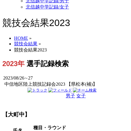
北信越中学記録/男子
北信越中学記録/女子
競技会結果2023
HOME
»
競技会結果
»
競技会結果2023
2023年
選手記録検索
2023/08/26∼27
中信地区陸上競技記録会2023 【県松本(補)】
男子
女子
男女
【大町中】
種目・ラウンド
氏名