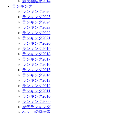
競技会結果2014
ランキング
ランキング2026
ランキング2025
ランキング2024
ランキング2023
ランキング2022
ランキング2021
ランキング2020
ランキング2019
ランキング2018
ランキング2017
ランキング2016
ランキング2015
ランキング2014
ランキング2013
ランキング2012
ランキング2011
ランキング2010
ランキング2009
歴代ランキング
ベスト記録検索