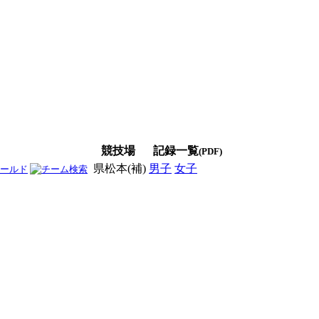
競技場
記録一覧
(PDF)
県松本(補)
男子
女子
男女