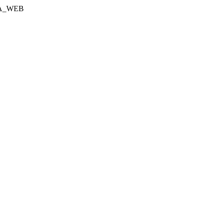
A_WEB