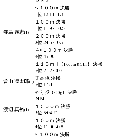
ＤＮＳ
１００ｍ 決勝
*-
1位 12.11 -1.3
１００ｍ 決勝
1位 11.97 +0.5
寺島 泰志
(1)
２００ｍ 決勝
2位 24.57 -0.5
４×１００ｍ 決勝
3位 45.99
１１０ｍＨ
決勝
【1.067m-9.14m】
5位 21.23 0.0
走高跳 決勝
曽山 凜太郎
(1)
5位 1.50
やり投
決勝
【800g】
ＮＭ
１５００ｍ 決勝
渡辺 真裕
(1)
3位 5:04.71
１００ｍ 決勝
4位 11.90 -0.8
１００ｍ 決勝
*-