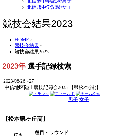
北信越中学記録/男子
北信越中学記録/女子
競技会結果2023
HOME
»
競技会結果
»
競技会結果2023
2023年
選手記録検索
2023/08/26∼27
中信地区陸上競技記録会2023 【県松本(補)】
男子
女子
男女
【松本県ヶ丘高】
種目・ラウンド
氏名