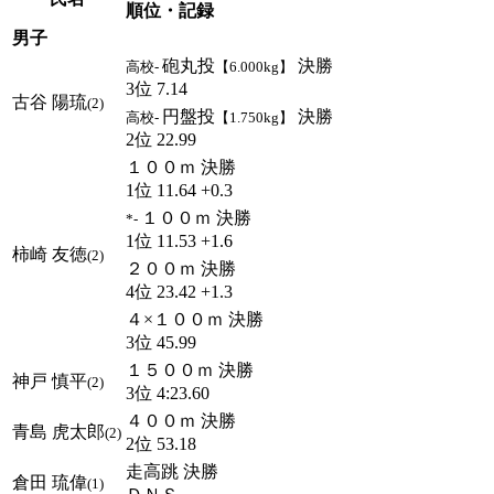
順位・記録
男子
砲丸投
決勝
高校-
【6.000kg】
3位 7.14
古谷 陽琉
(2)
円盤投
決勝
高校-
【1.750kg】
2位 22.99
１００ｍ 決勝
1位 11.64 +0.3
１００ｍ 決勝
*-
1位 11.53 +1.6
柿崎 友徳
(2)
２００ｍ 決勝
4位 23.42 +1.3
４×１００ｍ 決勝
3位 45.99
１５００ｍ 決勝
神戸 慎平
(2)
3位 4:23.60
４００ｍ 決勝
青島 虎太郎
(2)
2位 53.18
走高跳 決勝
倉田 琉偉
(1)