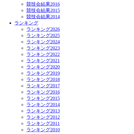
競技会結果2016
競技会結果2015
競技会結果2014
ランキング
ランキング2026
ランキング2025
ランキング2024
ランキング2023
ランキング2022
ランキング2021
ランキング2020
ランキング2019
ランキング2018
ランキング2017
ランキング2016
ランキング2015
ランキング2014
ランキング2013
ランキング2012
ランキング2011
ランキング2010