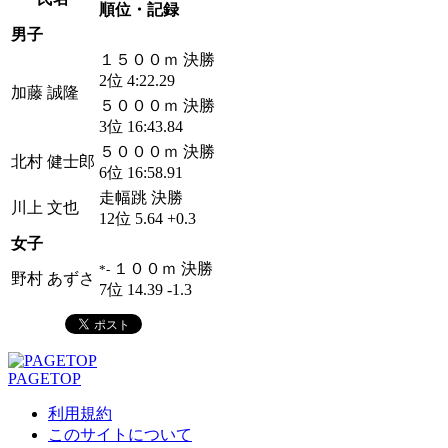
順位・記録
男子
１５００ｍ 決勝
2位 4:22.29
加藤 誠隆
５０００ｍ 決勝
3位 16:43.84
５０００ｍ 決勝
北村 健士郎
6位 16:58.91
走幅跳 決勝
川上 文也
12位 5.64 +0.3
女子
１００ｍ 決勝
*-
野村 あずさ
7位 14.39 -1.3
PAGETOP
利用規約
このサイトについて