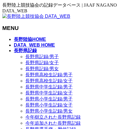
長野陸上競技協会の記録データベース | JAAF NAGANO
DATA_WEB
MENU
メ
長野陸協HOME
ニ
DATA_WEB HOME
長野県記録
ュ
長野県記録/男子
ー
長野県記録/女子
を
長野県記録/男女
飛
長野県高校生記録/男子
ば
長野県高校生記録/女子
す
長野県中学生記録/男子
長野県中学生記録/女子
長野県小学生記録/男子
長野県小学生記録/女子
長野県小学生記録/男女
今年樹立された長野県記録
今年追加された長野県記録