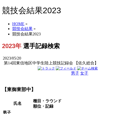
競技会結果2023
HOME
»
競技会結果
»
競技会結果2023
2023年
選手記録検索
2023/05/20
第14回東信地区中学生陸上競技記録会 【佐久総合】
男子
女子
男女
【東御東部中】
種目・ラウンド
氏名
順位・記録
男子