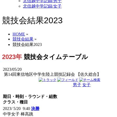
北信越中学記録/男子
北信越中学記録/女子
競技会結果2023
HOME
»
競技会結果
»
競技会結果2023
2023年
競技会タイムテーブル
2023/05/20
第14回東信地区中学生陸上競技記録会 【佐久総合】
男子
女子
男女
期日・時刻・ラウンド・組数
クラス・種目
2023/ 5/20 9:40
決勝
中学女子 棒高跳