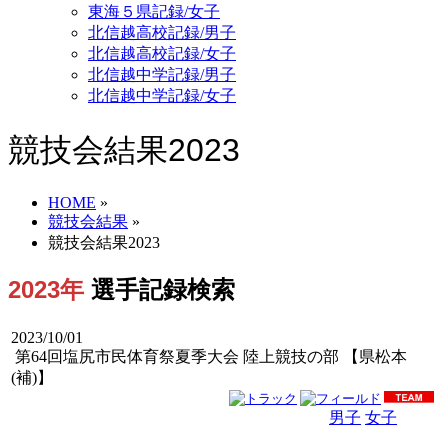
東海５県記録/女子
北信越高校記録/男子
北信越高校記録/女子
北信越中学記録/男子
北信越中学記録/女子
競技会結果2023
HOME
»
競技会結果
»
競技会結果2023
2023年
選手記録検索
2023/10/01
第64回塩尻市民体育祭夏季大会 陸上競技の部 【県松本
(補)】
男子
女子
男女