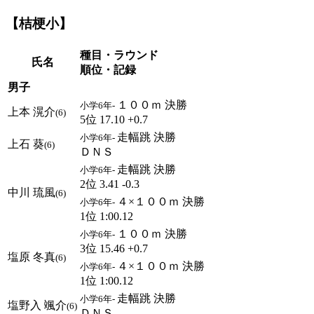
【桔梗小】
種目・ラウンド
氏名
順位・記録
男子
１００ｍ 決勝
小学6年-
上本 滉介
(6)
5位 17.10 +0.7
走幅跳 決勝
小学6年-
上石 葵
(6)
ＤＮＳ
走幅跳 決勝
小学6年-
2位 3.41 -0.3
中川 琉風
(6)
４×１００ｍ 決勝
小学6年-
1位 1:00.12
１００ｍ 決勝
小学6年-
3位 15.46 +0.7
塩原 冬真
(6)
４×１００ｍ 決勝
小学6年-
1位 1:00.12
走幅跳 決勝
小学6年-
塩野入 颯介
(6)
ＤＮＳ