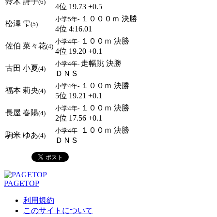
鈴木 詩子
(6)
4位 19.73 +0.5
１０００ｍ 決勝
小学5年-
松澤 雫
(5)
4位 4:16.01
１００ｍ 決勝
小学4年-
佐伯 菜々花
(4)
4位 19.20 +0.1
走幅跳 決勝
小学4年-
古田 小夏
(4)
ＤＮＳ
１００ｍ 決勝
小学4年-
福本 莉央
(4)
5位 19.21 +0.1
１００ｍ 決勝
小学4年-
長屋 春陽
(4)
2位 17.56 +0.1
１００ｍ 決勝
小学4年-
駒米 ゆあ
(4)
ＤＮＳ
PAGETOP
利用規約
このサイトについて