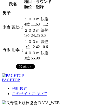
種目・ラウンド
氏名
順位・記録
男子
１００ｍ 決勝
4位 11.63 +1.2
米倉 蒼助
(1)
２００ｍ 決勝
1位 24.25 0.0
１００ｍ 決勝
1位 12.42 +0.6
野阪 朋希
(1)
４００ｍ 決勝
3位 55.98
PAGETOP
利用規約
このサイトについて