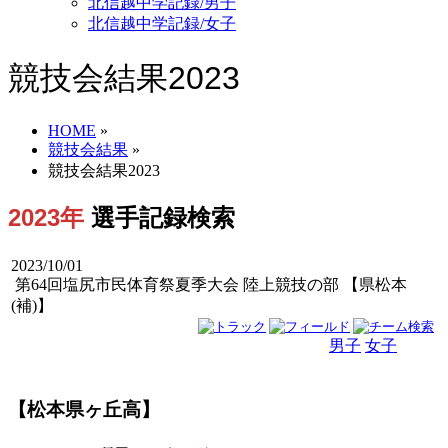
北信越中学記録/男子
北信越中学記録/女子
競技会結果2023
HOME
»
競技会結果
»
競技会結果2023
2023年
選手記録検索
2023/10/01
第64回塩尻市民体育祭夏季大会 陸上競技の部 【県松本
(補)】
男子
女子
男女
【松本県ヶ丘高】