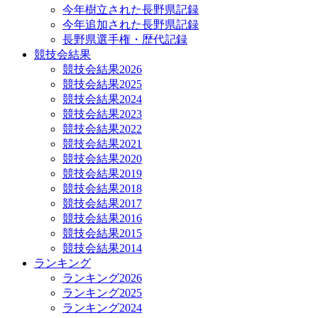
今年樹立された長野県記録
今年追加された長野県記録
長野県選手権・歴代記録
競技会結果
競技会結果2026
競技会結果2025
競技会結果2024
競技会結果2023
競技会結果2022
競技会結果2021
競技会結果2020
競技会結果2019
競技会結果2018
競技会結果2017
競技会結果2016
競技会結果2015
競技会結果2014
ランキング
ランキング2026
ランキング2025
ランキング2024