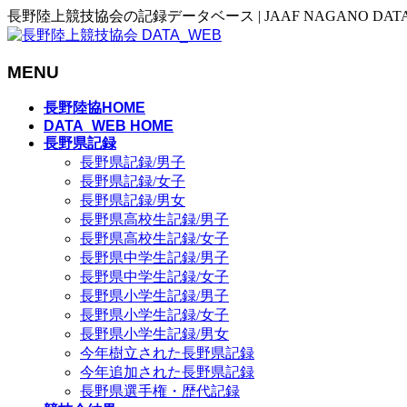
長野陸上競技協会の記録データベース | JAAF NAGANO DAT
MENU
メ
長野陸協HOME
ニ
DATA_WEB HOME
長野県記録
ュ
長野県記録/男子
ー
長野県記録/女子
を
長野県記録/男女
飛
長野県高校生記録/男子
ば
長野県高校生記録/女子
す
長野県中学生記録/男子
長野県中学生記録/女子
長野県小学生記録/男子
長野県小学生記録/女子
長野県小学生記録/男女
今年樹立された長野県記録
今年追加された長野県記録
長野県選手権・歴代記録