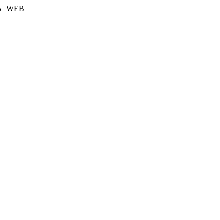
A_WEB