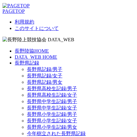
PAGETOP
利用規約
このサイトについて
長野陸協HOME
DATA_WEB HOME
長野県記録
長野県記録/男子
長野県記録/女子
長野県記録/男女
長野県高校生記録/男子
長野県高校生記録/女子
長野県中学生記録/男子
長野県中学生記録/女子
長野県小学生記録/男子
長野県小学生記録/女子
長野県小学生記録/男女
今年樹立された長野県記録