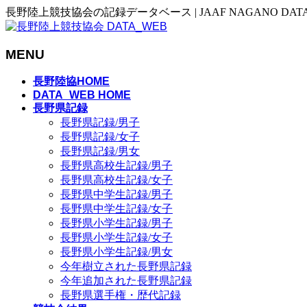
長野陸上競技協会の記録データベース | JAAF NAGANO DAT
MENU
メ
長野陸協HOME
ニ
DATA_WEB HOME
長野県記録
ュ
長野県記録/男子
ー
長野県記録/女子
を
長野県記録/男女
飛
長野県高校生記録/男子
ば
長野県高校生記録/女子
す
長野県中学生記録/男子
長野県中学生記録/女子
長野県小学生記録/男子
長野県小学生記録/女子
長野県小学生記録/男女
今年樹立された長野県記録
今年追加された長野県記録
長野県選手権・歴代記録