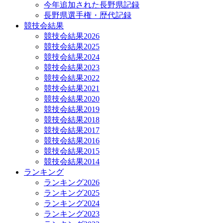
今年追加された長野県記録
長野県選手権・歴代記録
競技会結果
競技会結果2026
競技会結果2025
競技会結果2024
競技会結果2023
競技会結果2022
競技会結果2021
競技会結果2020
競技会結果2019
競技会結果2018
競技会結果2017
競技会結果2016
競技会結果2015
競技会結果2014
ランキング
ランキング2026
ランキング2025
ランキング2024
ランキング2023