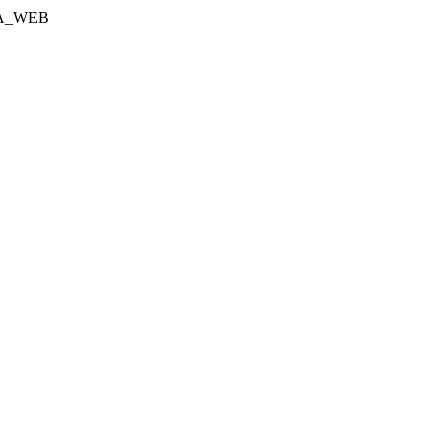
A_WEB