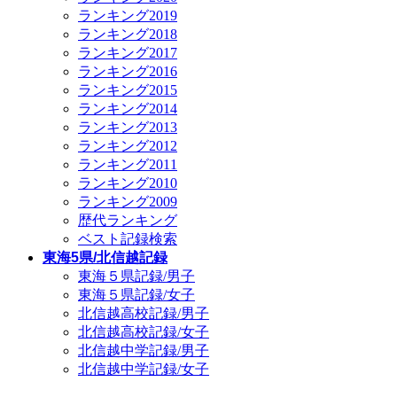
ランキング2019
ランキング2018
ランキング2017
ランキング2016
ランキング2015
ランキング2014
ランキング2013
ランキング2012
ランキング2011
ランキング2010
ランキング2009
歴代ランキング
ベスト記録検索
東海5県/北信越記録
東海５県記録/男子
東海５県記録/女子
北信越高校記録/男子
北信越高校記録/女子
北信越中学記録/男子
北信越中学記録/女子