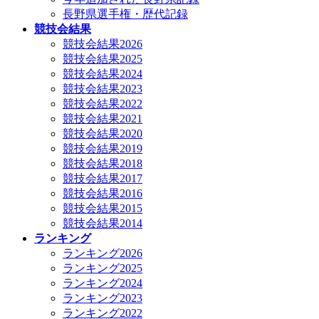
長野県選手権・歴代記録
競技会結果
競技会結果2026
競技会結果2025
競技会結果2024
競技会結果2023
競技会結果2022
競技会結果2021
競技会結果2020
競技会結果2019
競技会結果2018
競技会結果2017
競技会結果2016
競技会結果2015
競技会結果2014
ランキング
ランキング2026
ランキング2025
ランキング2024
ランキング2023
ランキング2022