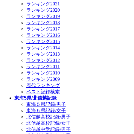
ランキング2021
ランキング2020
ランキング2019
ランキング2018
ランキング2017
ランキング2016
ランキング2015
ランキング2014
ランキング2013
ランキング2012
ランキング2011
ランキング2010
ランキング2009
歴代ランキング
ベスト記録検索
東海5県/北信越記録
東海５県記録/男子
東海５県記録/女子
北信越高校記録/男子
北信越高校記録/女子
北信越中学記録/男子