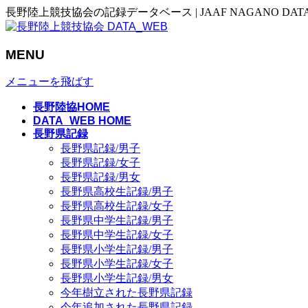
長野陸上競技協会の記録データベース | JAAF NAGANO DAT
MENU
メニューを飛ばす
長野陸協HOME
DATA_WEB HOME
長野県記録
長野県記録/男子
長野県記録/女子
長野県記録/男女
長野県高校生記録/男子
長野県高校生記録/女子
長野県中学生記録/男子
長野県中学生記録/女子
長野県小学生記録/男子
長野県小学生記録/女子
長野県小学生記録/男女
今年樹立された長野県記録
今年追加された長野県記録