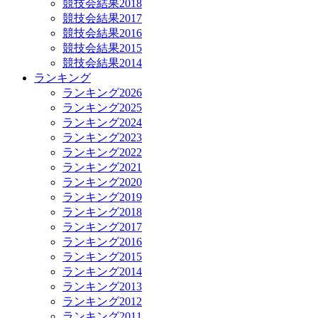
競技会結果2018
競技会結果2017
競技会結果2016
競技会結果2015
競技会結果2014
ランキング
ランキング2026
ランキング2025
ランキング2024
ランキング2023
ランキング2022
ランキング2021
ランキング2020
ランキング2019
ランキング2018
ランキング2017
ランキング2016
ランキング2015
ランキング2014
ランキング2013
ランキング2012
ランキング2011