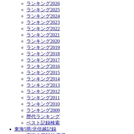
ランキング2026
ランキング2025
ランキング2024
ランキング2023
ランキング2022
ランキング2021
ランキング2020
ランキング2019
ランキング2018
ランキング2017
ランキング2016
ランキング2015
ランキング2014
ランキング2013
ランキング2012
ランキング2011
ランキング2010
ランキング2009
歴代ランキング
ベスト記録検索
東海5県/北信越記録