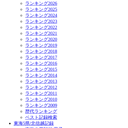
ランキング2026
ランキング2025
ランキング2024
ランキング2023
ランキング2022
ランキング2021
ランキング2020
ランキング2019
ランキング2018
ランキング2017
ランキング2016
ランキング2015
ランキング2014
ランキング2013
ランキング2012
ランキング2011
ランキング2010
ランキング2009
歴代ランキング
ベスト記録検索
東海5県/北信越記録