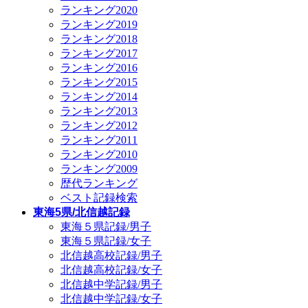
ランキング2020
ランキング2019
ランキング2018
ランキング2017
ランキング2016
ランキング2015
ランキング2014
ランキング2013
ランキング2012
ランキング2011
ランキング2010
ランキング2009
歴代ランキング
ベスト記録検索
東海5県/北信越記録
東海５県記録/男子
東海５県記録/女子
北信越高校記録/男子
北信越高校記録/女子
北信越中学記録/男子
北信越中学記録/女子