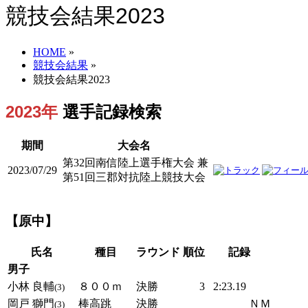
競技会結果2023
HOME
»
競技会結果
»
競技会結果2023
2023年
選手記録検索
期間
大会名
第32回南信陸上選手権大会 兼
2023/07/29
第51回三郡対抗陸上競技大会
【原中】
氏名
種目
ラウンド
順位
記録
男子
小林 良輔
８００ｍ
決勝
3
2:23.19
(3)
岡戸 獅門
棒高跳
決勝
ＮＭ
(3)