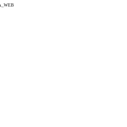
A_WEB