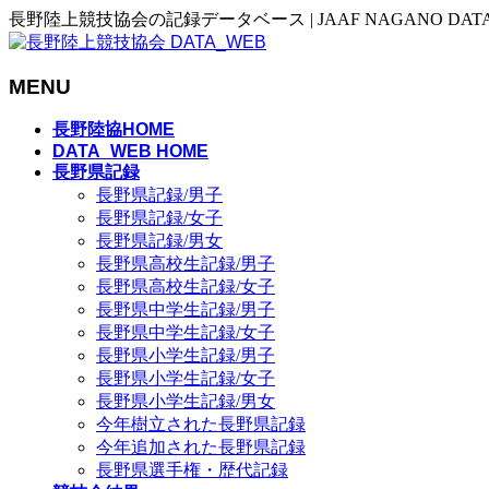
長野陸上競技協会の記録データベース | JAAF NAGANO DAT
MENU
メ
長野陸協HOME
ニ
DATA_WEB HOME
長野県記録
ュ
長野県記録/男子
ー
長野県記録/女子
を
長野県記録/男女
飛
長野県高校生記録/男子
ば
長野県高校生記録/女子
す
長野県中学生記録/男子
長野県中学生記録/女子
長野県小学生記録/男子
長野県小学生記録/女子
長野県小学生記録/男女
今年樹立された長野県記録
今年追加された長野県記録
長野県選手権・歴代記録