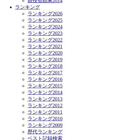
競技会結果2014
ランキング
ランキング2026
ランキング2025
ランキング2024
ランキング2023
ランキング2022
ランキング2021
ランキング2020
ランキング2019
ランキング2018
ランキング2017
ランキング2016
ランキング2015
ランキング2014
ランキング2013
ランキング2012
ランキング2011
ランキング2010
ランキング2009
歴代ランキング
ベスト記録検索