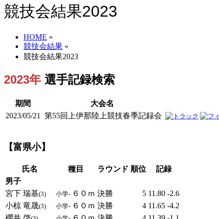
競技会結果2023
HOME
»
競技会結果
»
競技会結果2023
2023年
選手記録検索
期間
大会名
2023/05/21
第55回上伊那陸上競技春季記録会
【富県小】
氏名
種目
ラウンド
順位
記録
男子
宮下 瑞基
６０ｍ
決勝
5
11.80
-2.6
(3)
小学-
小椋 竜晟
６０ｍ
決勝
4
11.65
-4.2
(3)
小学-
櫻井 啓
６０ｍ
決勝
4
11.39
-1.1
(3)
小学-