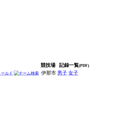
競技場
記録一覧
(PDF)
伊那市
男子
女子
男女