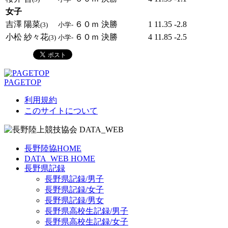
女子
吉澤 陽菜
６０ｍ
決勝
1
11.35
-2.8
(3)
小学-
小松 紗々花
６０ｍ
決勝
4
11.85
-2.5
(3)
小学-
PAGETOP
利用規約
このサイトについて
長野陸協HOME
DATA_WEB HOME
長野県記録
長野県記録/男子
長野県記録/女子
長野県記録/男女
長野県高校生記録/男子
長野県高校生記録/女子