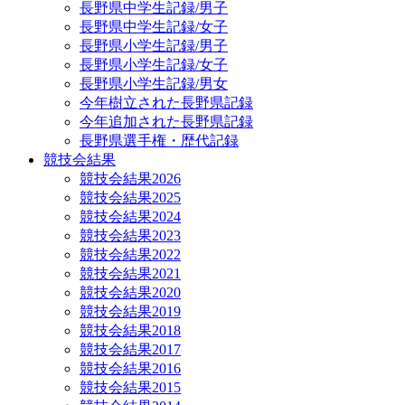
長野県中学生記録/男子
長野県中学生記録/女子
長野県小学生記録/男子
長野県小学生記録/女子
長野県小学生記録/男女
今年樹立された長野県記録
今年追加された長野県記録
長野県選手権・歴代記録
競技会結果
競技会結果2026
競技会結果2025
競技会結果2024
競技会結果2023
競技会結果2022
競技会結果2021
競技会結果2020
競技会結果2019
競技会結果2018
競技会結果2017
競技会結果2016
競技会結果2015