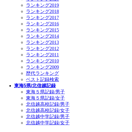
ランキング2019
ランキング2018
ランキング2017
ランキング2016
ランキング2015
ランキング2014
ランキング2013
ランキング2012
ランキング2011
ランキング2010
ランキング2009
歴代ランキング
ベスト記録検索
東海5県/北信越記録
東海５県記録/男子
東海５県記録/女子
北信越高校記録/男子
北信越高校記録/女子
北信越中学記録/男子
北信越中学記録/女子