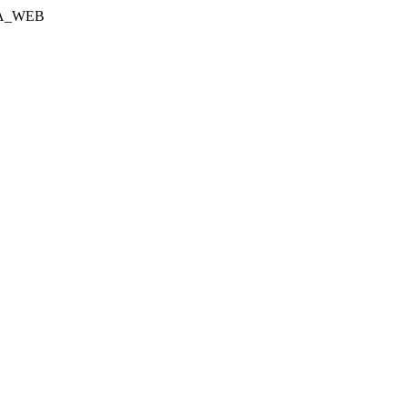
A_WEB