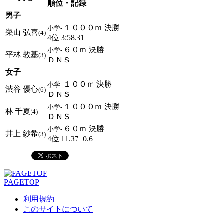
順位・記録
男子
１０００ｍ 決勝
小学-
巣山 弘喜
(4)
4位 3:58.31
６０ｍ 決勝
小学-
平林 敦基
(3)
ＤＮＳ
女子
１００ｍ 決勝
小学-
渋谷 優心
(6)
ＤＮＳ
１０００ｍ 決勝
小学-
林 千夏
(4)
ＤＮＳ
６０ｍ 決勝
小学-
井上 紗希
(3)
4位 11.37 -0.6
PAGETOP
利用規約
このサイトについて