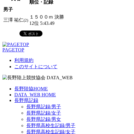
順位・記録
男子
１５００ｍ 決勝
三澤 祐仁
(2)
12位 5:43.49
PAGETOP
利用規約
このサイトについて
長野陸協HOME
DATA_WEB HOME
長野県記録
長野県記録/男子
長野県記録/女子
長野県記録/男女
長野県高校生記録/男子
長野県高校生記録/女子