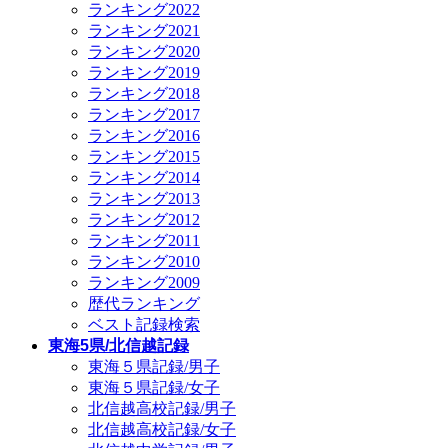
ランキング2022
ランキング2021
ランキング2020
ランキング2019
ランキング2018
ランキング2017
ランキング2016
ランキング2015
ランキング2014
ランキング2013
ランキング2012
ランキング2011
ランキング2010
ランキング2009
歴代ランキング
ベスト記録検索
東海5県/北信越記録
東海５県記録/男子
東海５県記録/女子
北信越高校記録/男子
北信越高校記録/女子