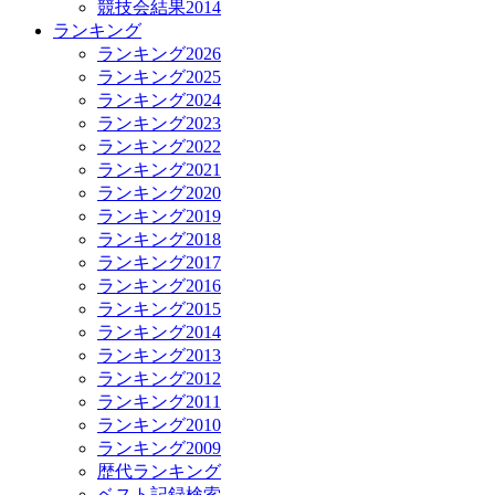
競技会結果2014
ランキング
ランキング2026
ランキング2025
ランキング2024
ランキング2023
ランキング2022
ランキング2021
ランキング2020
ランキング2019
ランキング2018
ランキング2017
ランキング2016
ランキング2015
ランキング2014
ランキング2013
ランキング2012
ランキング2011
ランキング2010
ランキング2009
歴代ランキング
ベスト記録検索