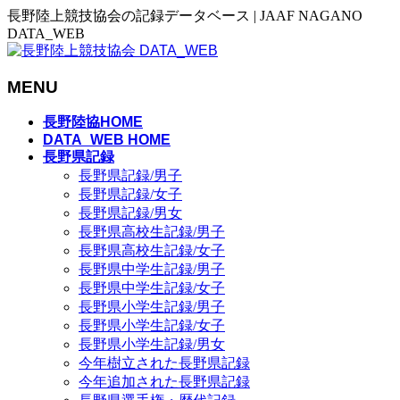
長野陸上競技協会の記録データベース | JAAF NAGANO
DATA_WEB
MENU
メ
長野陸協HOME
ニ
DATA_WEB HOME
長野県記録
ュ
長野県記録/男子
ー
長野県記録/女子
を
長野県記録/男女
飛
長野県高校生記録/男子
ば
長野県高校生記録/女子
す
長野県中学生記録/男子
長野県中学生記録/女子
長野県小学生記録/男子
長野県小学生記録/女子
長野県小学生記録/男女
今年樹立された長野県記録
今年追加された長野県記録