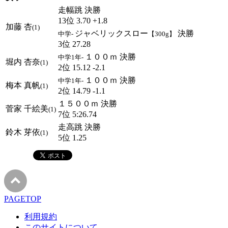
走幅跳 決勝
13位 3.70 +1.8
加藤 杏
(1)
ジャベリックスロー
決勝
中学-
【300g】
3位 27.28
１００ｍ 決勝
中学1年-
堀内 杏奈
(1)
2位 15.12 -2.1
１００ｍ 決勝
中学1年-
梅本 真帆
(1)
2位 14.79 -1.1
１５００ｍ 決勝
菅家 千絵美
(1)
7位 5:26.74
走高跳 決勝
鈴木 芽依
(1)
5位 1.25
PAGETOP
利用規約
このサイトについて