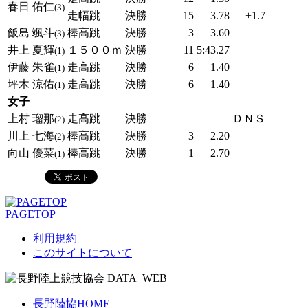
春日 佑仁
(3)
走幅跳
決勝
15
3.78
+1.7
飯島 颯斗
棒高跳
決勝
3
3.60
(3)
井上 夏輝
１５００ｍ
決勝
11
5:43.27
(1)
伊藤 朱雀
走高跳
決勝
6
1.40
(1)
坪木 涼佑
走高跳
決勝
6
1.40
(1)
女子
上村 瑠那
走高跳
決勝
ＤＮＳ
(2)
川上 七海
棒高跳
決勝
3
2.20
(2)
向山 優菜
棒高跳
決勝
1
2.70
(1)
PAGETOP
利用規約
このサイトについて
長野陸協HOME