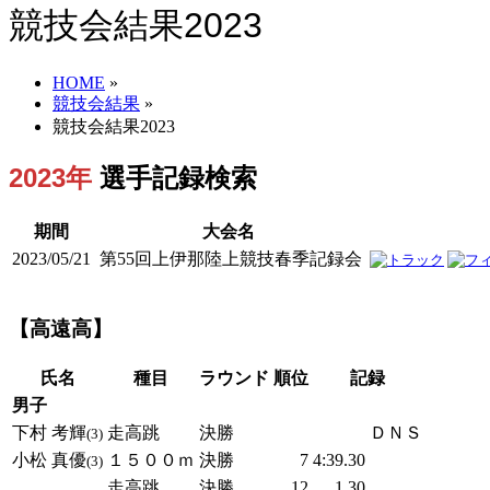
競技会結果2023
HOME
»
競技会結果
»
競技会結果2023
2023年
選手記録検索
期間
大会名
2023/05/21
第55回上伊那陸上競技春季記録会
【高遠高】
氏名
種目
ラウンド
順位
記録
男子
下村 考輝
走高跳
決勝
ＤＮＳ
(3)
小松 真優
１５００ｍ
決勝
7
4:39.30
(3)
走高跳
決勝
12
1.30