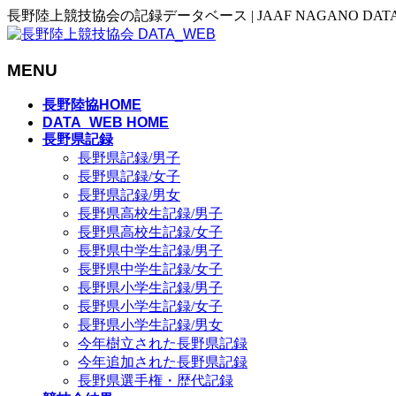
長野陸上競技協会の記録データベース | JAAF NAGANO DAT
MENU
メ
長野陸協HOME
ニ
DATA_WEB HOME
長野県記録
ュ
長野県記録/男子
ー
長野県記録/女子
を
長野県記録/男女
飛
長野県高校生記録/男子
ば
長野県高校生記録/女子
す
長野県中学生記録/男子
長野県中学生記録/女子
長野県小学生記録/男子
長野県小学生記録/女子
長野県小学生記録/男女
今年樹立された長野県記録
今年追加された長野県記録
長野県選手権・歴代記録