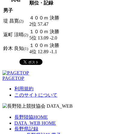
順位・記録
男子
４００ｍ 決勝
堤 昌寛
(2)
2位 57.47
１００ｍ 決勝
返町 涼晴
(2)
5位 13.09 -2.0
１００ｍ 決勝
鈴木 良知
(1)
4位 12.89 -1.1
PAGETOP
利用規約
このサイトについて
長野陸協HOME
DATA_WEB HOME
長野県記録