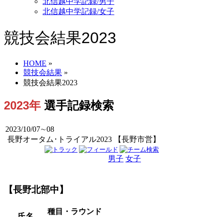
北信越中学記録/男子
北信越中学記録/女子
競技会結果2023
HOME
»
競技会結果
»
競技会結果2023
2023年
選手記録検索
2023/10/07∼08
長野オータム･トライアル2023 【長野市営】
男子
女子
男女
【長野北部中】
種目・ラウンド
氏名