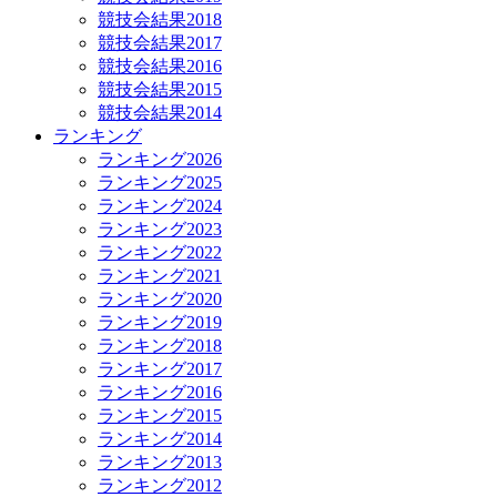
競技会結果2018
競技会結果2017
競技会結果2016
競技会結果2015
競技会結果2014
ランキング
ランキング2026
ランキング2025
ランキング2024
ランキング2023
ランキング2022
ランキング2021
ランキング2020
ランキング2019
ランキング2018
ランキング2017
ランキング2016
ランキング2015
ランキング2014
ランキング2013
ランキング2012