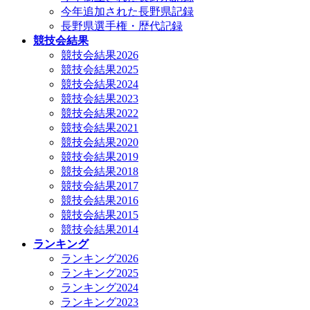
今年追加された長野県記録
長野県選手権・歴代記録
競技会結果
競技会結果2026
競技会結果2025
競技会結果2024
競技会結果2023
競技会結果2022
競技会結果2021
競技会結果2020
競技会結果2019
競技会結果2018
競技会結果2017
競技会結果2016
競技会結果2015
競技会結果2014
ランキング
ランキング2026
ランキング2025
ランキング2024
ランキング2023