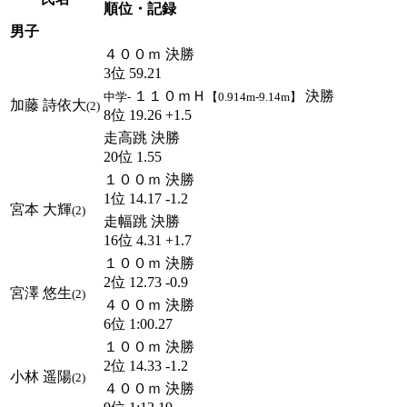
順位・記録
男子
４００ｍ 決勝
3位 59.21
１１０ｍＨ
決勝
中学-
【0.914m-9.14m】
加藤 詩依大
(2)
8位 19.26 +1.5
走高跳 決勝
20位 1.55
１００ｍ 決勝
1位 14.17 -1.2
宮本 大輝
(2)
走幅跳 決勝
16位 4.31 +1.7
１００ｍ 決勝
2位 12.73 -0.9
宮澤 悠生
(2)
４００ｍ 決勝
6位 1:00.27
１００ｍ 決勝
2位 14.33 -1.2
小林 遥陽
(2)
４００ｍ 決勝