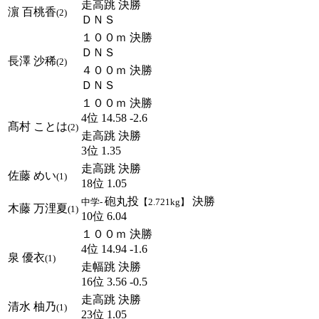
走高跳 決勝
濵 百桃香
(2)
ＤＮＳ
１００ｍ 決勝
ＤＮＳ
長澤 沙稀
(2)
４００ｍ 決勝
ＤＮＳ
１００ｍ 決勝
4位 14.58 -2.6
髙村 ことは
(2)
走高跳 決勝
3位 1.35
走高跳 決勝
佐藤 めい
(1)
18位 1.05
砲丸投
決勝
中学-
【2.721kg】
木藤 万浬夏
(1)
10位 6.04
１００ｍ 決勝
4位 14.94 -1.6
泉 優衣
(1)
走幅跳 決勝
16位 3.56 -0.5
走高跳 決勝
清水 柚乃
(1)
23位 1.05