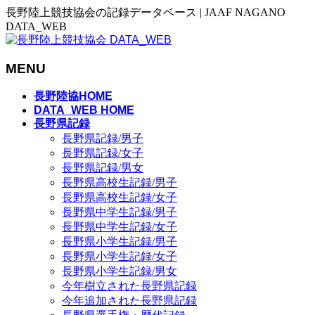
長野陸上競技協会の記録データベース | JAAF NAGANO
DATA_WEB
MENU
メ
長野陸協HOME
ニ
DATA_WEB HOME
長野県記録
ュ
長野県記録/男子
ー
長野県記録/女子
を
長野県記録/男女
飛
長野県高校生記録/男子
ば
長野県高校生記録/女子
す
長野県中学生記録/男子
長野県中学生記録/女子
長野県小学生記録/男子
長野県小学生記録/女子
長野県小学生記録/男女
今年樹立された長野県記録
今年追加された長野県記録