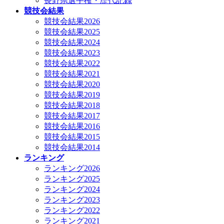
長野県選手権・歴代記録
競技会結果
競技会結果2026
競技会結果2025
競技会結果2024
競技会結果2023
競技会結果2022
競技会結果2021
競技会結果2020
競技会結果2019
競技会結果2018
競技会結果2017
競技会結果2016
競技会結果2015
競技会結果2014
ランキング
ランキング2026
ランキング2025
ランキング2024
ランキング2023
ランキング2022
ランキング2021