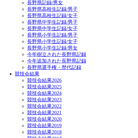
長野県記録/男女
長野県高校生記録/男子
長野県高校生記録/女子
長野県中学生記録/男子
長野県中学生記録/女子
長野県小学生記録/男子
長野県小学生記録/女子
長野県小学生記録/男女
今年樹立された長野県記録
今年追加された長野県記録
長野県選手権・歴代記録
競技会結果
競技会結果2026
競技会結果2025
競技会結果2024
競技会結果2023
競技会結果2022
競技会結果2021
競技会結果2020
競技会結果2019
競技会結果2018