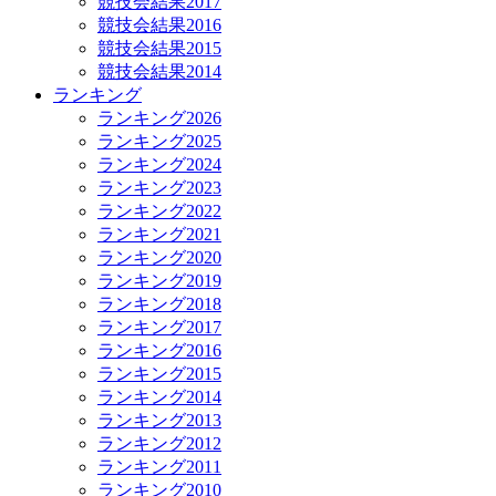
競技会結果2017
競技会結果2016
競技会結果2015
競技会結果2014
ランキング
ランキング2026
ランキング2025
ランキング2024
ランキング2023
ランキング2022
ランキング2021
ランキング2020
ランキング2019
ランキング2018
ランキング2017
ランキング2016
ランキング2015
ランキング2014
ランキング2013
ランキング2012
ランキング2011
ランキング2010