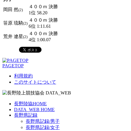
４００ｍ 決勝
岡田 然
(2)
1位 58.20
４００ｍ 決勝
笹原 琉騎
(2)
6位 1:11.61
４００ｍ 決勝
荒井 遼星
(2)
4位 1:00.07
PAGETOP
利用規約
このサイトについて
長野陸協HOME
DATA_WEB HOME
長野県記録
長野県記録/男子
長野県記録/女子