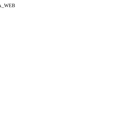
A_WEB