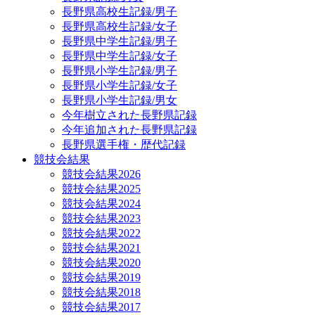
長野県高校生記録/男子
長野県高校生記録/女子
長野県中学生記録/男子
長野県中学生記録/女子
長野県小学生記録/男子
長野県小学生記録/女子
長野県小学生記録/男女
今年樹立された長野県記録
今年追加された長野県記録
長野県選手権・歴代記録
競技会結果
競技会結果2026
競技会結果2025
競技会結果2024
競技会結果2023
競技会結果2022
競技会結果2021
競技会結果2020
競技会結果2019
競技会結果2018
競技会結果2017