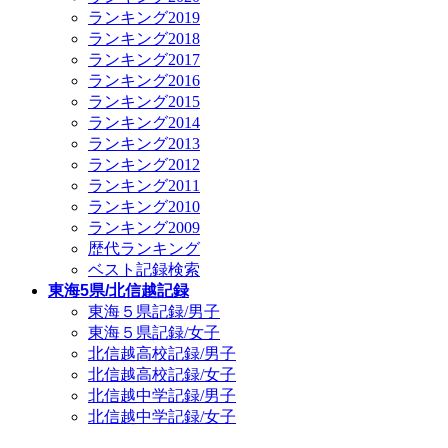
ランキング2019
ランキング2018
ランキング2017
ランキング2016
ランキング2015
ランキング2014
ランキング2013
ランキング2012
ランキング2011
ランキング2010
ランキング2009
歴代ランキング
ベスト記録検索
東海5県/北信越記録
東海５県記録/男子
東海５県記録/女子
北信越高校記録/男子
北信越高校記録/女子
北信越中学記録/男子
北信越中学記録/女子