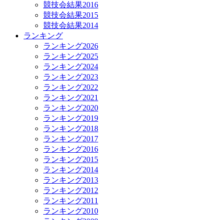
競技会結果2016
競技会結果2015
競技会結果2014
ランキング
ランキング2026
ランキング2025
ランキング2024
ランキング2023
ランキング2022
ランキング2021
ランキング2020
ランキング2019
ランキング2018
ランキング2017
ランキング2016
ランキング2015
ランキング2014
ランキング2013
ランキング2012
ランキング2011
ランキング2010