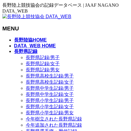
長野陸上競技協会の記録データベース | JAAF NAGANO
DATA_WEB
MENU
メ
長野陸協HOME
ニ
DATA_WEB HOME
長野県記録
ュ
長野県記録/男子
ー
長野県記録/女子
を
長野県記録/男女
飛
長野県高校生記録/男子
ば
長野県高校生記録/女子
す
長野県中学生記録/男子
長野県中学生記録/女子
長野県小学生記録/男子
長野県小学生記録/女子
長野県小学生記録/男女
今年樹立された長野県記録
今年追加された長野県記録