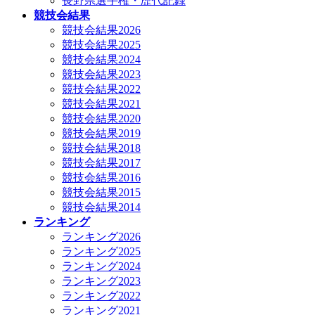
長野県選手権・歴代記録
競技会結果
競技会結果2026
競技会結果2025
競技会結果2024
競技会結果2023
競技会結果2022
競技会結果2021
競技会結果2020
競技会結果2019
競技会結果2018
競技会結果2017
競技会結果2016
競技会結果2015
競技会結果2014
ランキング
ランキング2026
ランキング2025
ランキング2024
ランキング2023
ランキング2022
ランキング2021