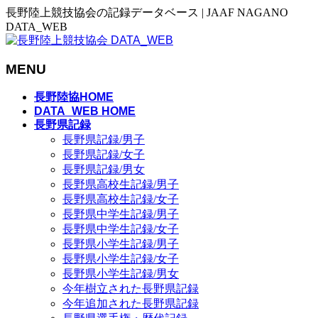
長野陸上競技協会の記録データベース | JAAF NAGANO
DATA_WEB
MENU
メ
長野陸協HOME
ニ
DATA_WEB HOME
長野県記録
ュ
長野県記録/男子
ー
長野県記録/女子
を
長野県記録/男女
飛
長野県高校生記録/男子
ば
長野県高校生記録/女子
す
長野県中学生記録/男子
長野県中学生記録/女子
長野県小学生記録/男子
長野県小学生記録/女子
長野県小学生記録/男女
今年樹立された長野県記録
今年追加された長野県記録