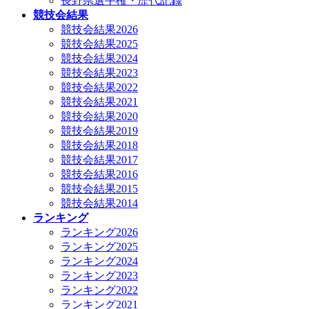
長野県選手権・歴代記録
競技会結果
競技会結果2026
競技会結果2025
競技会結果2024
競技会結果2023
競技会結果2022
競技会結果2021
競技会結果2020
競技会結果2019
競技会結果2018
競技会結果2017
競技会結果2016
競技会結果2015
競技会結果2014
ランキング
ランキング2026
ランキング2025
ランキング2024
ランキング2023
ランキング2022
ランキング2021