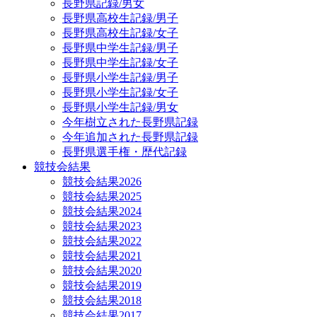
長野県記録/男女
長野県高校生記録/男子
長野県高校生記録/女子
長野県中学生記録/男子
長野県中学生記録/女子
長野県小学生記録/男子
長野県小学生記録/女子
長野県小学生記録/男女
今年樹立された長野県記録
今年追加された長野県記録
長野県選手権・歴代記録
競技会結果
競技会結果2026
競技会結果2025
競技会結果2024
競技会結果2023
競技会結果2022
競技会結果2021
競技会結果2020
競技会結果2019
競技会結果2018
競技会結果2017