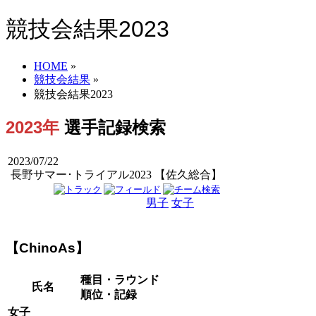
競技会結果2023
HOME
»
競技会結果
»
競技会結果2023
2023年
選手記録検索
2023/07/22
長野サマー･トライアル2023 【佐久総合】
男子
女子
男女
【ChinoAs】
種目・ラウンド
氏名
順位・記録
女子