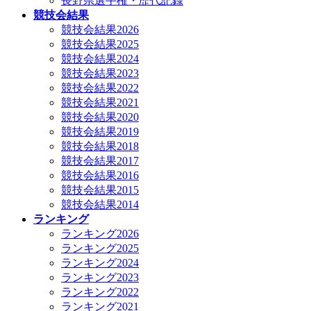
長野県選手権・歴代記録
競技会結果
競技会結果2026
競技会結果2025
競技会結果2024
競技会結果2023
競技会結果2022
競技会結果2021
競技会結果2020
競技会結果2019
競技会結果2018
競技会結果2017
競技会結果2016
競技会結果2015
競技会結果2014
ランキング
ランキング2026
ランキング2025
ランキング2024
ランキング2023
ランキング2022
ランキング2021