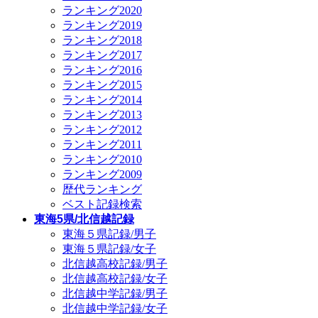
ランキング2020
ランキング2019
ランキング2018
ランキング2017
ランキング2016
ランキング2015
ランキング2014
ランキング2013
ランキング2012
ランキング2011
ランキング2010
ランキング2009
歴代ランキング
ベスト記録検索
東海5県/北信越記録
東海５県記録/男子
東海５県記録/女子
北信越高校記録/男子
北信越高校記録/女子
北信越中学記録/男子
北信越中学記録/女子