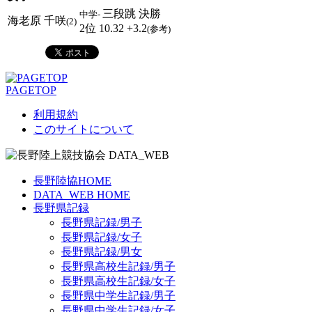
三段跳 決勝
中学-
海老原 千咲
(2)
2位 10.32 +3.2
(参考)
PAGETOP
利用規約
このサイトについて
長野陸協HOME
DATA_WEB HOME
長野県記録
長野県記録/男子
長野県記録/女子
長野県記録/男女
長野県高校生記録/男子
長野県高校生記録/女子
長野県中学生記録/男子
長野県中学生記録/女子