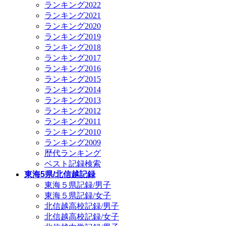
ランキング2022
ランキング2021
ランキング2020
ランキング2019
ランキング2018
ランキング2017
ランキング2016
ランキング2015
ランキング2014
ランキング2013
ランキング2012
ランキング2011
ランキング2010
ランキング2009
歴代ランキング
ベスト記録検索
東海5県/北信越記録
東海５県記録/男子
東海５県記録/女子
北信越高校記録/男子
北信越高校記録/女子