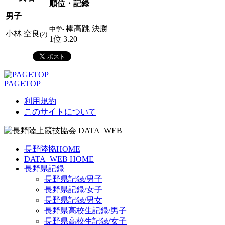
順位・記録
男子
棒高跳 決勝
中学-
小林 空良
(2)
1位 3.20
PAGETOP
利用規約
このサイトについて
長野陸協HOME
DATA_WEB HOME
長野県記録
長野県記録/男子
長野県記録/女子
長野県記録/男女
長野県高校生記録/男子
長野県高校生記録/女子