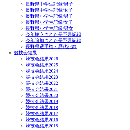
長野県中学生記録/男子
長野県中学生記録/女子
長野県小学生記録/男子
長野県小学生記録/女子
長野県小学生記録/男女
今年樹立された長野県記録
今年追加された長野県記録
長野県選手権・歴代記録
競技会結果
競技会結果2026
競技会結果2025
競技会結果2024
競技会結果2023
競技会結果2022
競技会結果2021
競技会結果2020
競技会結果2019
競技会結果2018
競技会結果2017
競技会結果2016
競技会結果2015