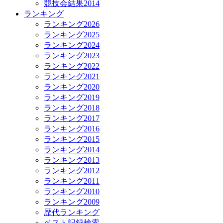
競技会結果2014
ランキング
ランキング2026
ランキング2025
ランキング2024
ランキング2023
ランキング2022
ランキング2021
ランキング2020
ランキング2019
ランキング2018
ランキング2017
ランキング2016
ランキング2015
ランキング2014
ランキング2013
ランキング2012
ランキング2011
ランキング2010
ランキング2009
歴代ランキング
ベスト記録検索