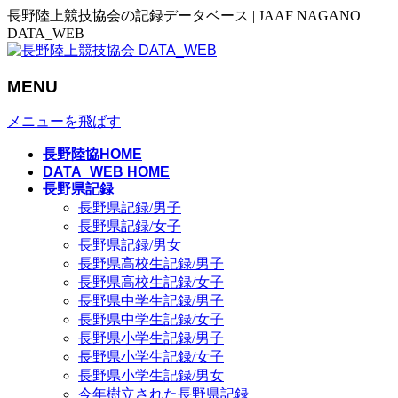
長野陸上競技協会の記録データベース | JAAF NAGANO
DATA_WEB
MENU
メニューを飛ばす
長野陸協HOME
DATA_WEB HOME
長野県記録
長野県記録/男子
長野県記録/女子
長野県記録/男女
長野県高校生記録/男子
長野県高校生記録/女子
長野県中学生記録/男子
長野県中学生記録/女子
長野県小学生記録/男子
長野県小学生記録/女子
長野県小学生記録/男女
今年樹立された長野県記録