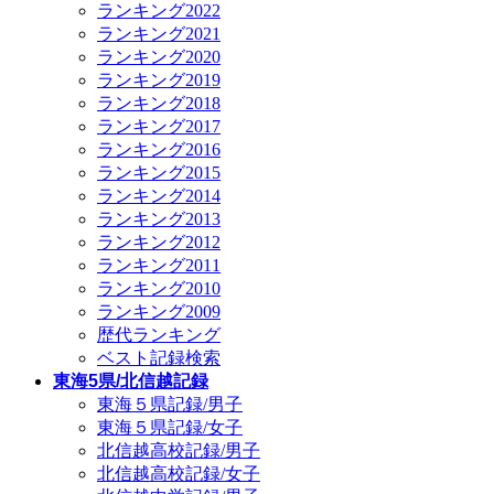
ランキング2022
ランキング2021
ランキング2020
ランキング2019
ランキング2018
ランキング2017
ランキング2016
ランキング2015
ランキング2014
ランキング2013
ランキング2012
ランキング2011
ランキング2010
ランキング2009
歴代ランキング
ベスト記録検索
東海5県/北信越記録
東海５県記録/男子
東海５県記録/女子
北信越高校記録/男子
北信越高校記録/女子