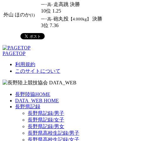
走高跳 決勝
一･高-
10位 1.25
外山 ほのか
(1)
砲丸投
決勝
一･高-
【4.000kg】
3位 7.36
PAGETOP
利用規約
このサイトについて
長野陸協HOME
DATA_WEB HOME
長野県記録
長野県記録/男子
長野県記録/女子
長野県記録/男女
長野県高校生記録/男子
長野県高校生記録/女子