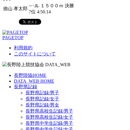
１５００ｍ 決勝
一･高-
徳山 孝太郎
7位 4:50.14
PAGETOP
利用規約
このサイトについて
長野陸協HOME
DATA_WEB HOME
長野県記録
長野県記録/男子
長野県記録/女子
長野県記録/男女
長野県高校生記録/男子
長野県高校生記録/女子
長野県中学生記録/男子
長野県中学生記録/女子