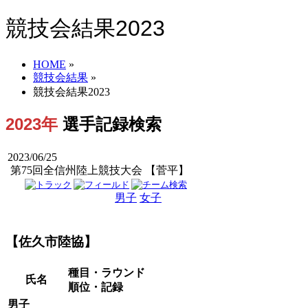
競技会結果2023
HOME
»
競技会結果
»
競技会結果2023
2023年
選手記録検索
2023/06/25
第75回全信州陸上競技大会 【菅平】
男子
女子
男女
【佐久市陸協】
種目・ラウンド
氏名
順位・記録
男子