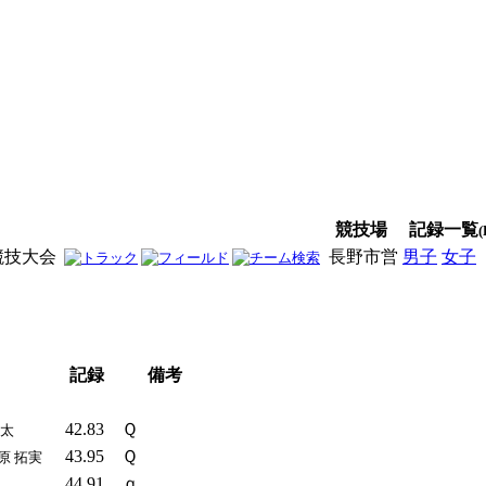
競技場
記録一覧
(
競技大会
長野市営
男子
女子
記録
備考
42.83
Ｑ
亮太
43.95
Ｑ
原 拓実
44.91
ｑ