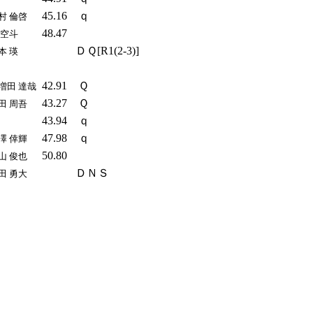
45.16
ｑ
村 倫啓
48.47
 空斗
ＤＱ[R1(2-3)]
本 瑛
42.91
Ｑ
増田 達哉
43.27
Ｑ
田 周吾
43.94
ｑ
47.98
ｑ
澤 倖輝
50.80
山 俊也
ＤＮＳ
田 勇大