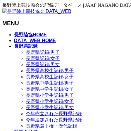
長野陸上競技協会の記録データベース | JAAF NAGANO DAT
MENU
メ
長野陸協HOME
ニ
DATA_WEB HOME
長野県記録
ュ
長野県記録/男子
ー
長野県記録/女子
を
長野県記録/男女
飛
長野県高校生記録/男子
ば
長野県高校生記録/女子
す
長野県中学生記録/男子
長野県中学生記録/女子
長野県小学生記録/男子
長野県小学生記録/女子
長野県小学生記録/男女
今年樹立された長野県記録
今年追加された長野県記録
長野県選手権・歴代記録