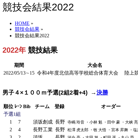
競技会結果2022
HOME
»
競技会結果
»
競技会結果2022
2022年
競技結果
期間
大会名
2022/05/13∼15
令和4年度北信高等学校総合体育大会 陸上
男子４×１００ｍ予選(2組2着+4) →
決勝
順位
ﾚｰﾝ
Bib
チーム
登録
オーダー
予選1組
1
7
須坂創成
長野
寺嶋 玲音 ・小林 魁 ・田中 豪 ・大峡 
2
4
長野工業
長野
松澤 虎太郎 ・牧 大悟 ・宮本 昇舞 ・塩
3
2
須坂
長野
河合 亮 ・古田 旭 ・町田 遥 ・丸山 昴