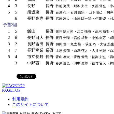
4
3
長野
長野
竹前 克哉 ・船本 力生 ・矢部 道也 ・中
5
5
須坂東
長野
百瀬 孔 ・石川 昌宗 ・山下 晴己 ・桐澤
6
長野高専
長野
宮崎 凌央 ・山崎 聡一朗 ・伊藤 燦 ・村
予選2組
1
5
飯山
長野
荒井 陽呂実 ・江口 拓海 ・高木 柚希 ・
2
6
長野日大
長野
夏目 士瑠 ・宮越 雄勢 ・小池 集万 ・町
3
2
長野吉田
長野
傳田 優 ・丸太 響 ・荻原 巧 ・大塚 悠生
4
7
長野商業
長野
土屋 優翔 ・西澤 啓太 ・大谷 光輝 ・西
5
4
市立長野
長野
青山 凌大 ・青栁 伸哉 ・德嵩 力也 ・昌
3
中野西
長野
春原 優也 ・田中 勇輝 ・德竹 皆人 ・神
PAGETOP
利用規約
このサイトについて