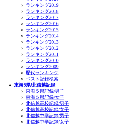
ランキング2019
ランキング2018
ランキング2017
ランキング2016
ランキング2015
ランキング2014
ランキング2013
ランキング2012
ランキング2011
ランキング2010
ランキング2009
歴代ランキング
ベスト記録検索
東海5県/北信越記録
東海５県記録/男子
東海５県記録/女子
北信越高校記録/男子
北信越高校記録/女子
北信越中学記録/男子
北信越中学記録/女子