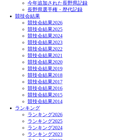
今年追加された長野県記録
長野県選手権・歴代記録
競技会結果
競技会結果2026
競技会結果2025
競技会結果2024
競技会結果2023
競技会結果2022
競技会結果2021
競技会結果2020
競技会結果2019
競技会結果2018
競技会結果2017
競技会結果2016
競技会結果2015
競技会結果2014
ランキング
ランキング2026
ランキング2025
ランキング2024
ランキング2023