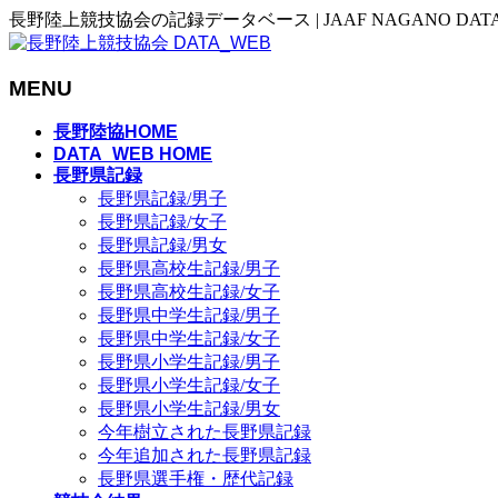
長野陸上競技協会の記録データベース | JAAF NAGANO DAT
MENU
メ
長野陸協HOME
ニ
DATA_WEB HOME
長野県記録
ュ
長野県記録/男子
ー
長野県記録/女子
を
長野県記録/男女
飛
長野県高校生記録/男子
ば
長野県高校生記録/女子
す
長野県中学生記録/男子
長野県中学生記録/女子
長野県小学生記録/男子
長野県小学生記録/女子
長野県小学生記録/男女
今年樹立された長野県記録
今年追加された長野県記録
長野県選手権・歴代記録