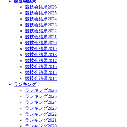
競技会結果
競技会結果2026
競技会結果2025
競技会結果2024
競技会結果2023
競技会結果2022
競技会結果2021
競技会結果2020
競技会結果2019
競技会結果2018
競技会結果2017
競技会結果2016
競技会結果2015
競技会結果2014
ランキング
ランキング2026
ランキング2025
ランキング2024
ランキング2023
ランキング2022
ランキング2021
ランキング2020