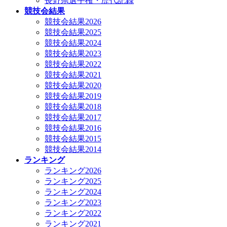
長野県選手権・歴代記録
競技会結果
競技会結果2026
競技会結果2025
競技会結果2024
競技会結果2023
競技会結果2022
競技会結果2021
競技会結果2020
競技会結果2019
競技会結果2018
競技会結果2017
競技会結果2016
競技会結果2015
競技会結果2014
ランキング
ランキング2026
ランキング2025
ランキング2024
ランキング2023
ランキング2022
ランキング2021