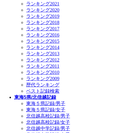
ランキング2021
ランキング2020
ランキング2019
ランキング2018
ランキング2017
ランキング2016
ランキング2015
ランキング2014
ランキング2013
ランキング2012
ランキング2011
ランキング2010
ランキング2009
歴代ランキング
ベスト記録検索
東海5県/北信越記録
東海５県記録/男子
東海５県記録/女子
北信越高校記録/男子
北信越高校記録/女子
北信越中学記録/男子