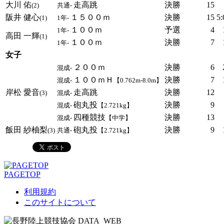
大川 佑
走高跳
決勝
15
(2)
共通-
阪井 健心
１５００ｍ
決勝
15
5:
(1)
1年-
１００ｍ
予選
4
1年-
高田 一輝
(1)
１００ｍ
決勝
7
1年-
女子
２００ｍ
決勝
6
混成-
１００ｍＨ
決勝
7
混成-
【0.762m-8.0m】
岸松 愛音
走高跳
決勝
12
(3)
混成-
砲丸投
決勝
9
混成-
【2.721kg】
四種競技
決勝
13
混成-
【中学】
飯田 紗柚梨
砲丸投
決勝
9
(3)
共通-
【2.721kg】
PAGETOP
利用規約
このサイトについて