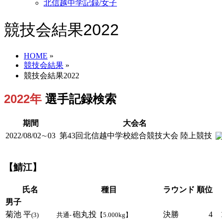
北信越中学記録/女子
競技会結果2022
HOME
»
競技会結果
»
競技会結果2022
2022年
選手記録検索
期間
大会名
2022/08/02∼03
第43回北信越中学校総合競技大会 陸上競技
【鯖江】
氏名
種目
ラウンド
順位
男子
菊池 平
砲丸投
決勝
4
(3)
共通-
【5.000kg】