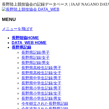
長野陸上競技協会の記録データベース | JAAF NAGANO DAT
MENU
メニューを飛ばす
長野陸協HOME
DATA_WEB HOME
長野県記録
長野県記録/男子
長野県記録/女子
長野県記録/男女
長野県高校生記録/男子
長野県高校生記録/女子
長野県中学生記録/男子
長野県中学生記録/女子
長野県小学生記録/男子
長野県小学生記録/女子
長野県小学生記録/男女
今年樹立された長野県記録
今年追加された長野県記録