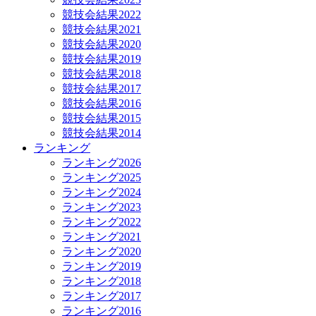
競技会結果2022
競技会結果2021
競技会結果2020
競技会結果2019
競技会結果2018
競技会結果2017
競技会結果2016
競技会結果2015
競技会結果2014
ランキング
ランキング2026
ランキング2025
ランキング2024
ランキング2023
ランキング2022
ランキング2021
ランキング2020
ランキング2019
ランキング2018
ランキング2017
ランキング2016